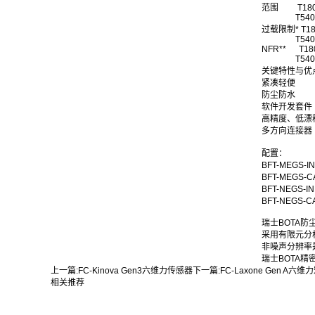
范围 T180 4
T540 1200
过载限制* T180
T540 6000
NFR** T180
T540 1500
关键特性与优
紧凑轻便
防尘防水
软件开发套件
高精度、低漂
多方向连接器
配置：
BFT-MEGS-
BFT-MEGS-
BFT-NEGS-
BFT-NEGS-
瑞士BOTA
采用有限元分
非噪声分辨率是
瑞士BOTA
上一篇:
FC-Kinova Gen3六维力传感器
下一篇:
FC-Laxone Gen A六
相关推荐