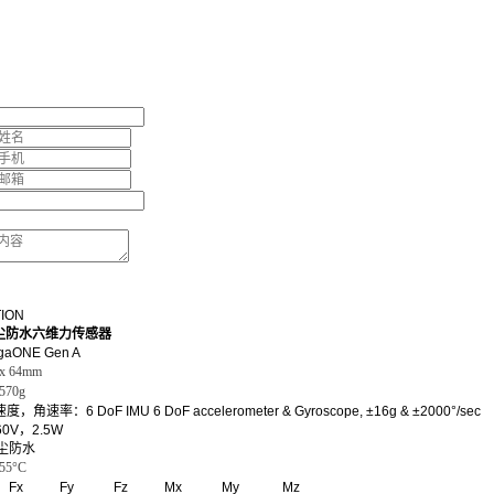
TION
防尘防水六维力传感器
aONE Gen A
 64mm
570g
角速率：6 DoF IMU 6 DoF accelerometer & Gyroscope, ±16g & ±2000°/sec
0V，2.5W
尘防水
5°C
Fx Fy Fz Mx My Mz