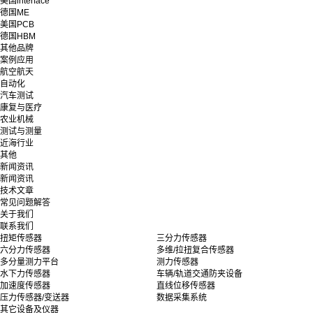
美国interface
德国ME
美国PCB
德国HBM
其他品牌
案例应用
航空航天
自动化
汽车测试
康复与医疗
农业机械
测试与测量
近海行业
其他
新闻资讯
新闻资讯
技术文章
常见问题解答
关于我们
联系我们
扭矩传感器
三分力传感器
六分力传感器
多维/拉扭复合传感器
多分量测力平台
测力传感器
水下力传感器
车辆/轨道交通防夹设备
加速度传感器
直线位移传感器
压力传感器/变送器
数据采集系统
其它设备及仪器