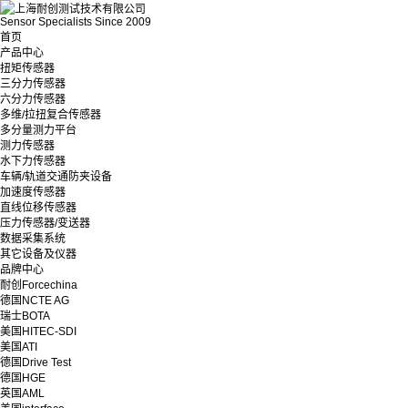
Sensor Specialists Since 2009
首页
产品中心
扭矩传感器
三分力传感器
六分力传感器
多维/拉扭复合传感器
多分量测力平台
测力传感器
水下力传感器
车辆/轨道交通防夹设备
加速度传感器
直线位移传感器
压力传感器/变送器
数据采集系统
其它设备及仪器
品牌中心
耐创Forcechina
德国NCTE AG
瑞士BOTA
美国HITEC-SDI
美国ATI
德国Drive Test
德国HGE
英国AML