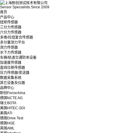
Sensor Specialists Since 2009
首页
产品中心
扭矩传感器
三分力传感器
六分力传感器
多维/拉扭复合传感器
多分量测力平台
测力传感器
水下力传感器
车辆/轨道交通防夹设备
加速度传感器
直线位移传感器
压力传感器/变送器
数据采集系统
其它设备及仪器
品牌中心
耐创Forcechina
德国NCTE AG
瑞士BOTA
美国HITEC-SDI
美国ATI
德国Drive Test
德国HGE
英国AML