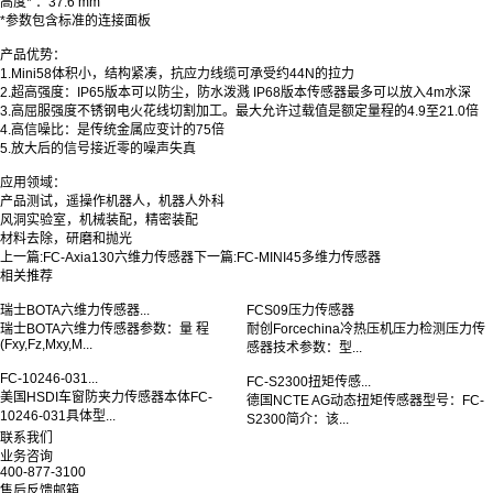
高度*
：
37.6 mm
*参数包含标准的连接面板
产品优势：
1.Mini58体积小，结构紧凑，抗应力线缆可承受约44N的拉力
2.超高强度：IP65版本可以防尘，防水泼溅 IP68版本传感器最多可以放入4m水深
3.高屈服强度不锈钢电火花线切割加工。最大允许过载值是额定量程的4.9至21.0倍
4.高信噪比：是传统金属应变计的75倍
5.放大后的信号接近零的噪声失真
应用领域：
产品测试，遥操作机器人，机器人外科
风洞实验室，机械装配，精密装配
材料去除，研磨和抛光
上一篇:
FC-Axia130六维力传感器
下一篇:
FC-MINI45多维力传感器
相关推荐
瑞士BOTA六维力传感器...
FCS09压力传感器
瑞士BOTA六维力传感器参数：量 程
耐创Forcechina冷热压机压力检测压力传
(Fxy,Fz,Mxy,M...
感器技术参数：型...
FC-10246-031...
FC-S2300扭矩传感...
美国HSDI车窗防夹力传感器本体FC-
德国NCTE AG动态扭矩传感器型号：FC-
10246-031具体型...
S2300简介：该...
联系我们
业务咨询
400-877-3100
售后反馈邮箱