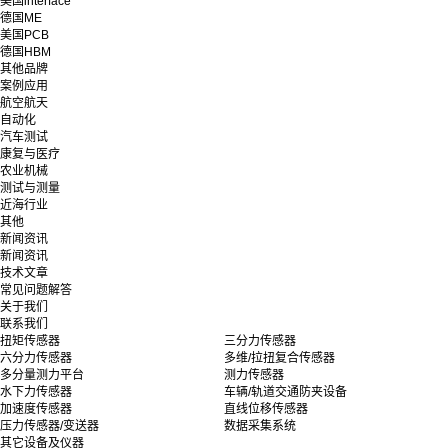
美国interface
德国ME
美国PCB
德国HBM
其他品牌
案例应用
航空航天
自动化
汽车测试
康复与医疗
农业机械
测试与测量
近海行业
其他
新闻资讯
新闻资讯
技术文章
常见问题解答
关于我们
联系我们
扭矩传感器
三分力传感器
六分力传感器
多维/拉扭复合传感器
多分量测力平台
测力传感器
水下力传感器
车辆/轨道交通防夹设备
加速度传感器
直线位移传感器
压力传感器/变送器
数据采集系统
其它设备及仪器