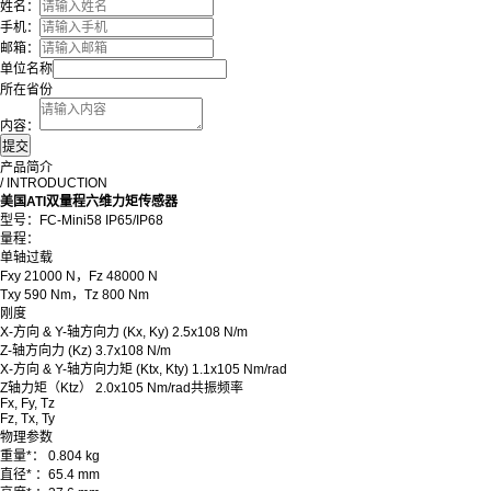
姓名：
手机：
邮箱：
单位名称
所在省份
内容：
产品简介
/ INTRODUCTION
美国ATI双量程六维力矩传感器
型号：FC-Mini58 IP65/IP68
量程：
单轴过载
Fxy 21000 N，Fz 48000 N
Txy 590 Nm，Tz 800 Nm
刚度
X-方向 & Y-轴方向力 (Kx, Ky) 2.5x108 N/m
Z-轴方向力 (Kz) 3.7x108 N/m
X-方向 & Y-轴方向力矩 (Ktx, Kty) 1.1x105 Nm/rad
Z轴力矩（Ktz） 2.0x105 Nm/rad共振频率
Fx, Fy, Tz
Fz, Tx, Ty
物理参数
重量*
：
0.804 kg
直径*
：
65.4 mm