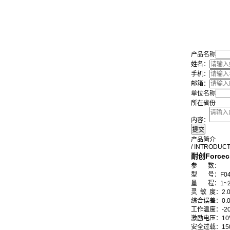
产品名称
姓名：
手机：
邮箱：
单位名称
所在省份
内容：
产品简介
/ INTRODUC
耐创Forcec
参
数：
型
号：
F0
量
程
：
1~
灵 敏 度
：
2.
综合误差
：
0.
工作温度
：
-2
激励电压
：
10
安全过载
：
15