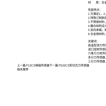
材 质
：
合
性能特点：
1.可满足1，2
2
.
特殊订制耐高
3
.
不锈钢材料
4
.
磨合结构设
5
.
双向承载，
6
.
合金钢材料
关键词：
高温型测力传
进口扭矩传感
六维力力矩传
多分力传感器
三分力传感器
上一篇:
F13CS销轴传感器
下一篇:
F520CS剪切式力传感器
相关推荐