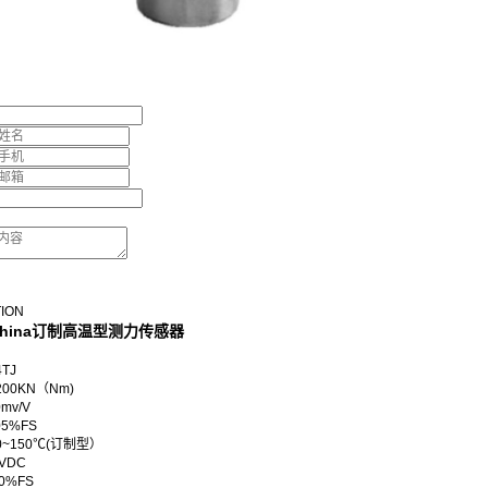
TION
hina
订制高温型
测力传感器
4TJ
200KN
（Nm)
0
mv/V
05
%FS
0~150
℃
(订制型）
VDC
0
%FS