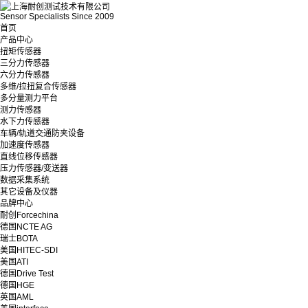
Sensor Specialists Since 2009
首页
产品中心
扭矩传感器
三分力传感器
六分力传感器
多维/拉扭复合传感器
多分量测力平台
测力传感器
水下力传感器
车辆/轨道交通防夹设备
加速度传感器
直线位移传感器
压力传感器/变送器
数据采集系统
其它设备及仪器
品牌中心
耐创Forcechina
德国NCTE AG
瑞士BOTA
美国HITEC-SDI
美国ATI
德国Drive Test
德国HGE
英国AML