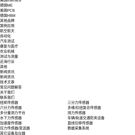
美国interface
德国ME
美国PCB
德国HBM
其他品牌
案例应用
航空航天
自动化
汽车测试
康复与医疗
农业机械
测试与测量
近海行业
其他
新闻资讯
新闻资讯
技术文章
常见问题解答
关于我们
联系我们
扭矩传感器
三分力传感器
六分力传感器
多维/拉扭复合传感器
多分量测力平台
测力传感器
水下力传感器
车辆/轨道交通防夹设备
加速度传感器
直线位移传感器
压力传感器/变送器
数据采集系统
其它设备及仪器