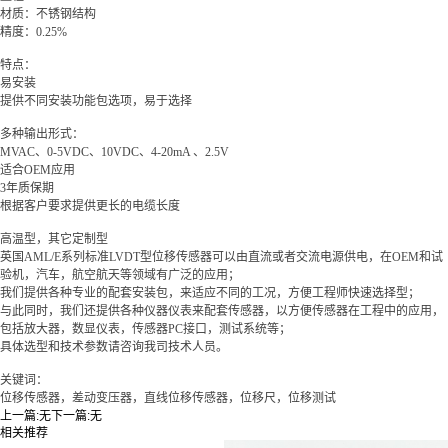
材质：不锈钢结构
精度：
0.25%
特点：
易安装
提供不同安装功能包选项，易于选择
多种输出形式：
MVAC、0-5VDC、10VDC、4-20mA 、2.5V
适合OEM应用
3年质保期
根据客户要求提供更长的电缆长度
高温型，其它定制型
英国AML/E系列标准LVDT型位移传感器可以由直流或者交流电源供电，在OEM和试
验机，汽车，航空航天等领域有广泛的应用；
我们提供各种专业的配套安装包，来适应不同的工况，方便工程师快速选择型；
与此同时，我们还提供各种仪器仪表来配套传感器，以方便传感器在工程中的应用，
包括放大器，数显仪表，传感器PC接口，测试系统等；
具体选型和技术参数请咨询我司技术人员。
关键词：
位移传感器，差动变压器，直线位移传感器，位移尺，位移测试
上一篇:
无
下一篇:
无
相关推荐