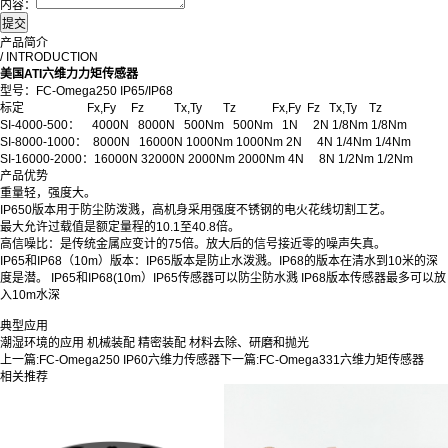
内容：
产品简介
/ INTRODUCTION
美国ATI六维力力矩传感器
型号：FC-Omega250 IP65/IP68
标定 Fx,Fy Fz Tx,Ty Tz Fx,Fy Fz Tx,Ty Tz
SI-4000-500： 4000N 8000N 500Nm 500Nm 1N 2N 1/8Nm 1/8Nm
SI-8000-1000： 8000N 16000N 1000Nm 1000Nm 2N 4N 1/4Nm 1/4Nm
SI-16000-2000：16000N 32000N 2000Nm 2000Nm 4N 8N 1/2Nm 1/2Nm
产品优势
重量轻，强度大。
IP650版本用于防尘防泼溅，高机身采用强度不锈钢的电火花线切割工艺。
最大允许过载值是额定量程的10.1至40.8倍。
高信噪比：是传统金属应变计的75倍。放大后的信号接近零的噪声失真。
IP65和IP68（10m）版本：IP65版本是防止水泼溅。IP68的版本在清水到10米的深
度是潜。 IP65和IP68(10m）IP65传感器可以防尘防水溅 IP68版本传感器最多可以放
入10m水深
典型应用
潮湿环境的应用 机械装配 精密装配 材料去除、研磨和抛光
上一篇:
FC-Omega250 IP60六维力传感器
下一篇:
FC-Omega331六维力矩传感器
相关推荐