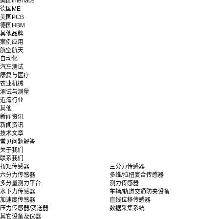
美国interface
德国ME
美国PCB
德国HBM
其他品牌
案例应用
航空航天
自动化
汽车测试
康复与医疗
农业机械
测试与测量
近海行业
其他
新闻资讯
新闻资讯
技术文章
常见问题解答
关于我们
联系我们
扭矩传感器
三分力传感器
六分力传感器
多维/拉扭复合传感器
多分量测力平台
测力传感器
水下力传感器
车辆/轨道交通防夹设备
加速度传感器
直线位移传感器
压力传感器/变送器
数据采集系统
其它设备及仪器