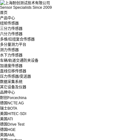
Sensor Specialists Since 2009
首页
产品中心
扭矩传感器
三分力传感器
六分力传感器
多维/拉扭复合传感器
多分量测力平台
测力传感器
水下力传感器
车辆/轨道交通防夹设备
加速度传感器
直线位移传感器
压力传感器/变送器
数据采集系统
其它设备及仪器
品牌中心
耐创Forcechina
德国NCTE AG
瑞士BOTA
美国HITEC-SDI
美国ATI
德国Drive Test
德国HGE
英国AML