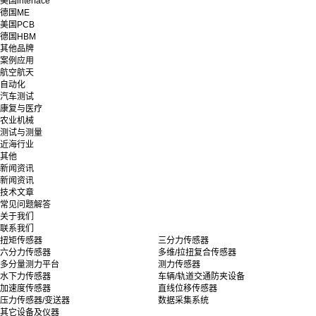
美国interface
德国ME
美国PCB
德国HBM
其他品牌
案例应用
航空航天
自动化
汽车测试
康复与医疗
农业机械
测试与测量
近海行业
其他
新闻资讯
新闻资讯
技术文章
常见问题解答
关于我们
联系我们
扭矩传感器
三分力传感器
六分力传感器
多维/拉扭复合传感器
多分量测力平台
测力传感器
水下力传感器
车辆/轨道交通防夹设备
加速度传感器
直线位移传感器
压力传感器/变送器
数据采集系统
其它设备及仪器