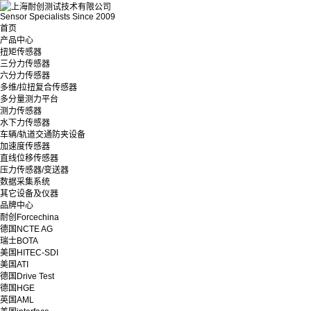
Sensor Specialists Since 2009
首页
产品中心
扭矩传感器
三分力传感器
六分力传感器
多维/拉扭复合传感器
多分量测力平台
测力传感器
水下力传感器
车辆/轨道交通防夹设备
加速度传感器
直线位移传感器
压力传感器/变送器
数据采集系统
其它设备及仪器
品牌中心
耐创Forcechina
德国NCTE AG
瑞士BOTA
美国HITEC-SDI
美国ATI
德国Drive Test
德国HGE
英国AML