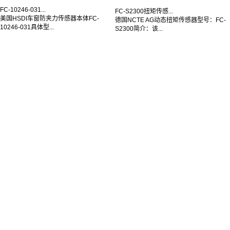
FC-10246-031...
FC-S2300扭矩传感...
美国HSDI车窗防夹力传感器本体FC-
德国NCTE AG动态扭矩传感器型号：FC-
10246-031具体型...
S2300简介：该...
联系我们
业务咨询
400-877-3100
售后反馈邮箱
zhujing@forcechina.com
关注微信公众号和抖音
© 2025 上海耐创测试技术有限公司
沪ICP备13007670号-3
Sitemap
友情链接：