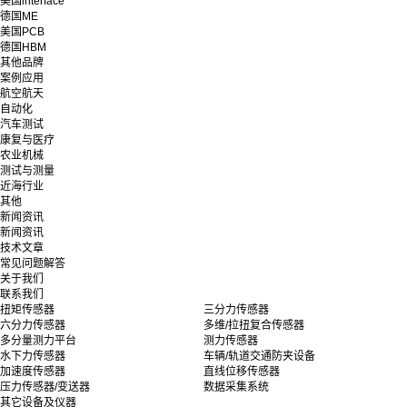
美国interface
德国ME
美国PCB
德国HBM
其他品牌
案例应用
航空航天
自动化
汽车测试
康复与医疗
农业机械
测试与测量
近海行业
其他
新闻资讯
新闻资讯
技术文章
常见问题解答
关于我们
联系我们
扭矩传感器
三分力传感器
六分力传感器
多维/拉扭复合传感器
多分量测力平台
测力传感器
水下力传感器
车辆/轨道交通防夹设备
加速度传感器
直线位移传感器
压力传感器/变送器
数据采集系统
其它设备及仪器