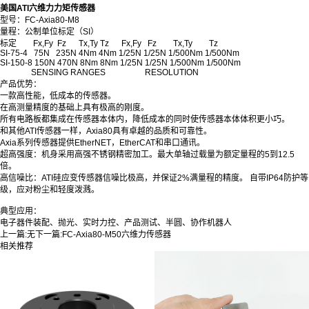
美国ATI六维力力矩传感器
型号：FC-Axia80-M8
量程：公制单位标定（SI）
标定 Fx,Fy Fz Tx,Ty Tz Fx,Fy Fz Tx,Ty Tz
SI-75-4 75N 235N 4Nm 4Nm 1/25N 1/25N 1/500Nm 1/500Nm
SI-150-8 150N 470N 8Nm 8Nm 1/25N 1/25N 1/500Nm 1/500Nm
SENSING RANGES RESOLUTION
产品优势：
一款高性能，低成本的传感器。
在高测量精度的基础上具有极高的刚度。
所有电路板都集成在传感器本体内，降低成本的同时使传感器本体体积更小巧。
和其他ATI传感器一样，Axia80具有卓越的品质和可靠性。
Axia系列传感器提供EtherNET，EtherCAT和串口通讯。
超高强度：机身采用高强不锈钢精密加工。最大单轴过载量为额定量程的5到12.5
倍。
高信噪比：ATI硅应变传感器信噪比极高，并保证2%满量程的精度。 自带IP64防护等
级，应对粉尘和轻度泼溅。
典型应用：
电子器件装配、抛光、实时力控、产品测试、半圆、协作机器人
上一篇:
无
下一篇:
FC-Axia80-M50六维力传感器
相关推荐