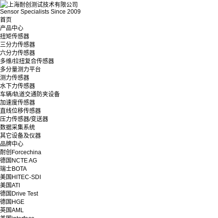
Sensor Specialists Since 2009
首页
产品中心
扭矩传感器
三分力传感器
六分力传感器
多维/拉扭复合传感器
多分量测力平台
测力传感器
水下力传感器
车辆/轨道交通防夹设备
加速度传感器
直线位移传感器
压力传感器/变送器
数据采集系统
其它设备及仪器
品牌中心
耐创Forcechina
德国NCTE AG
瑞士BOTA
美国HITEC-SDI
美国ATI
德国Drive Test
德国HGE
英国AML