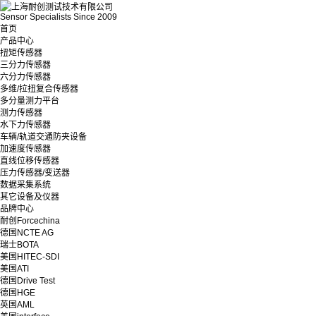
Sensor Specialists Since 2009
首页
产品中心
扭矩传感器
三分力传感器
六分力传感器
多维/拉扭复合传感器
多分量测力平台
测力传感器
水下力传感器
车辆/轨道交通防夹设备
加速度传感器
直线位移传感器
压力传感器/变送器
数据采集系统
其它设备及仪器
品牌中心
耐创Forcechina
德国NCTE AG
瑞士BOTA
美国HITEC-SDI
美国ATI
德国Drive Test
德国HGE
英国AML