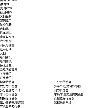
美国interface
德国ME
美国PCB
德国HBM
其他品牌
案例应用
航空航天
自动化
汽车测试
康复与医疗
农业机械
测试与测量
近海行业
其他
新闻资讯
新闻资讯
技术文章
常见问题解答
关于我们
联系我们
扭矩传感器
三分力传感器
六分力传感器
多维/拉扭复合传感器
多分量测力平台
测力传感器
水下力传感器
车辆/轨道交通防夹设备
加速度传感器
直线位移传感器
压力传感器/变送器
数据采集系统
其它设备及仪器