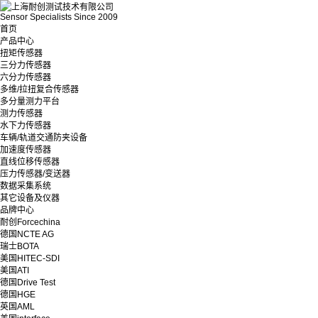
Sensor Specialists Since 2009
首页
产品中心
扭矩传感器
三分力传感器
六分力传感器
多维/拉扭复合传感器
多分量测力平台
测力传感器
水下力传感器
车辆/轨道交通防夹设备
加速度传感器
直线位移传感器
压力传感器/变送器
数据采集系统
其它设备及仪器
品牌中心
耐创Forcechina
德国NCTE AG
瑞士BOTA
美国HITEC-SDI
美国ATI
德国Drive Test
德国HGE
英国AML