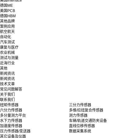
美国interface
德国ME
美国PCB
德国HBM
其他品牌
案例应用
航空航天
自动化
汽车测试
康复与医疗
农业机械
测试与测量
近海行业
其他
新闻资讯
新闻资讯
技术文章
常见问题解答
关于我们
联系我们
扭矩传感器
三分力传感器
六分力传感器
多维/拉扭复合传感器
多分量测力平台
测力传感器
水下力传感器
车辆/轨道交通防夹设备
加速度传感器
直线位移传感器
压力传感器/变送器
数据采集系统
其它设备及仪器