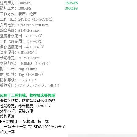
过载压力：200%FS
150%FS
破坏压力：500%FS
300%FS
工作方式：表压、绝压
工作电压：24VDC（15~30VDC）
负载电流：0.5A per output max
综合精度：±1.0%FS max
温度补偿范围：-20~+80℃
工作温度范围：-30~+80℃
储存温度范围：-40~+140℃
温度漂移：0.05%FS/℃
长期稳定：≤0.2%FS/year
绝缘阻抗：≥100MΩ（100VDC）
耐 冲 击：50g（11ms）
耐 振 性：15g（1~300Hz）
防护等级：IP65，IP67
螺纹接口：G1/4-A，G1/2-A，内G1/4
应用于工程机械、数控机床等领域
全焊接结构，防护等级可达到IP67
性能稳定，综合精度±1.0% F.S
外型小巧，安装方便
结构紧凑
EMC性能佳，抗振动、抗干扰
上一篇:
无
下一篇:
FC-SDW1200压力开关
相关推荐