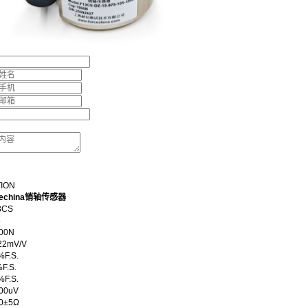
TION
echina销轴传感器
CS
5
00N
2mV/V
F.S.
F.S.
F.S.
0uV
±5Ω