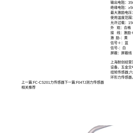
输出电阻：350
绝缘电阻：≥50
最大激励电压：
使用温度范围：-
允许过载：15
外 观：合格
接 线：激励
激 励-：黄
信号＋：蓝
信号-：白
屏蔽：屏蔽线
上海耐创经营
设备、五金交
扭矩传感器;
环形力传感器
上一篇:
FC-CS201力传感器
下一篇:
F04TJ测力传感器
相关推荐