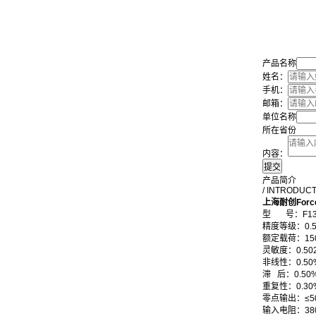
产品名称
姓名：
手机：
邮箱：
单位名称
所在省份
内容：
产品简介
/ INTRODUC
上海耐创Forc
型 号：F13
精度等级：0.
额定载荷：15
灵敏度：0.502
非线性：0.50%
滞 后：0.50%
重复性：0.30%
零点输出：≤50
输入电阻：380