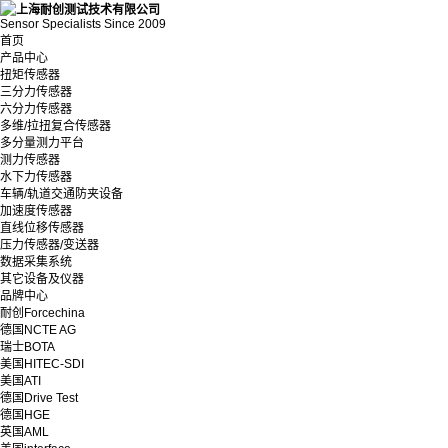
Sensor Specialists Since 2009
首页
产品中心
扭矩传感器
三分力传感器
六分力传感器
多维/拉扭复合传感器
多分量测力平台
测力传感器
水下力传感器
车辆/轨道交通防夹设备
加速度传感器
直线位移传感器
压力传感器/变送器
数据采集系统
其它设备及仪器
品牌中心
耐创Forcechina
德国NCTE AG
瑞士BOTA
美国HITEC-SDI
美国ATI
德国Drive Test
德国HGE
英国AML