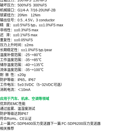
过载压力：200%FS 150%FS
破坏压力：500%FS 300%FS
机械接口：G1/4-A 7/16-20UNF-2B
锁紧扭力：20Nm 12Nm
输出信号：0.5...4.5V，3 conductor
精 度：≤±0.5%FS typ，≤±1.0%FS max
非线性：≤±0.3%FS max
迟 滞：≤±0.1%FS max
重复性：≤±0.05%FS
压力上升时间：≤2ms
长期稳定性：≤±1.0%FS typ./year
温度补偿范围：-25~+80℃
工作温度范围：-35~+85℃
储存温度范围：-40~+135℃
流体温度范围：-35~+100℃
耐 振 性：≤20g
防护等级：IP65，IP67
工作电压：5±0.5VDC（5~32VDC可选）
消耗电流：＜10mA
应用于汽车、机床、空调等领域
优异的EMC性能
通过盐雾、温湿度测试
防护等级达到IP67
符合RoHs，CE认证
上一篇:
FC-SDP6400压力变送器
下一篇:
FC-SDP6200压力变送器
相关推荐