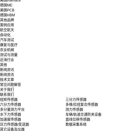
美国interface
德国ME
美国PCB
德国HBM
其他品牌
案例应用
航空航天
自动化
汽车测试
康复与医疗
农业机械
测试与测量
近海行业
其他
新闻资讯
新闻资讯
技术文章
常见问题解答
关于我们
联系我们
扭矩传感器
三分力传感器
六分力传感器
多维/拉扭复合传感器
多分量测力平台
测力传感器
水下力传感器
车辆/轨道交通防夹设备
加速度传感器
直线位移传感器
压力传感器/变送器
数据采集系统
其它设备及仪器