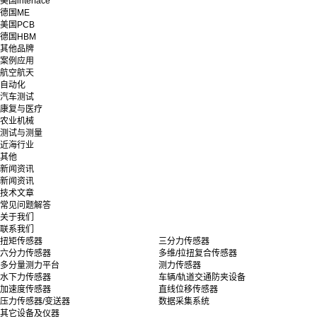
美国interface
德国ME
美国PCB
德国HBM
其他品牌
案例应用
航空航天
自动化
汽车测试
康复与医疗
农业机械
测试与测量
近海行业
其他
新闻资讯
新闻资讯
技术文章
常见问题解答
关于我们
联系我们
扭矩传感器
三分力传感器
六分力传感器
多维/拉扭复合传感器
多分量测力平台
测力传感器
水下力传感器
车辆/轨道交通防夹设备
加速度传感器
直线位移传感器
压力传感器/变送器
数据采集系统
其它设备及仪器