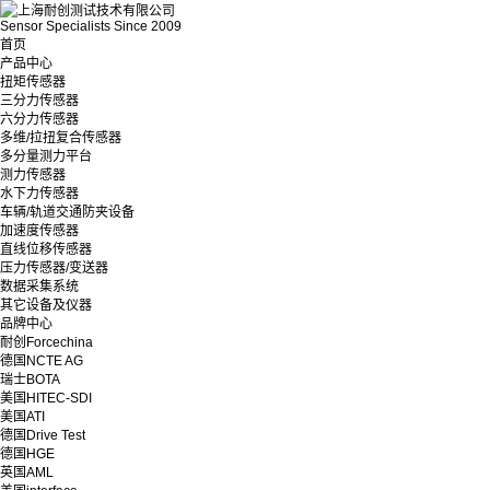
Sensor Specialists Since 2009
首页
产品中心
扭矩传感器
三分力传感器
六分力传感器
多维/拉扭复合传感器
多分量测力平台
测力传感器
水下力传感器
车辆/轨道交通防夹设备
加速度传感器
直线位移传感器
压力传感器/变送器
数据采集系统
其它设备及仪器
品牌中心
耐创Forcechina
德国NCTE AG
瑞士BOTA
美国HITEC-SDI
美国ATI
德国Drive Test
德国HGE
英国AML