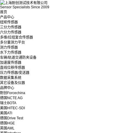
Sensor Specialists Since 2009
首页
产品中心
扭矩传感器
三分力传感器
六分力传感器
多维/拉扭复合传感器
多分量测力平台
测力传感器
水下力传感器
车辆/轨道交通防夹设备
加速度传感器
直线位移传感器
压力传感器/变送器
数据采集系统
其它设备及仪器
品牌中心
耐创Forcechina
德国NCTE AG
瑞士BOTA
美国HITEC-SDI
美国ATI
德国Drive Test
德国HGE
英国AML