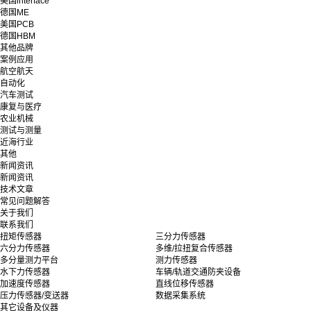
美国interface
德国ME
美国PCB
德国HBM
其他品牌
案例应用
航空航天
自动化
汽车测试
康复与医疗
农业机械
测试与测量
近海行业
其他
新闻资讯
新闻资讯
技术文章
常见问题解答
关于我们
联系我们
扭矩传感器
三分力传感器
六分力传感器
多维/拉扭复合传感器
多分量测力平台
测力传感器
水下力传感器
车辆/轨道交通防夹设备
加速度传感器
直线位移传感器
压力传感器/变送器
数据采集系统
其它设备及仪器