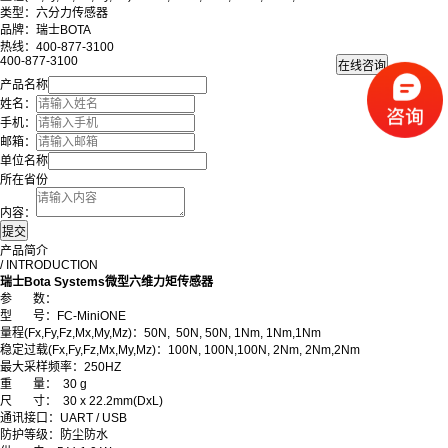
类型：六分力传感器
品牌：瑞士BOTA
热线：400-877-3100
400-877-3100
产品名称
姓名：
手机：
邮箱：
单位名称
所在省份
内容：
产品简介
/ INTRODUCTION
瑞士Bota Systems微型六维力矩传感器
参
数：
型
号：FC-MiniONE
量程(Fx,Fy,Fz,Mx,My,Mz)：50N, 50N, 50N, 1Nm, 1Nm,1Nm
稳定过载(Fx,Fy,Fz,Mx,My,Mz)：100N, 100N,100N, 2Nm, 2Nm,2Nm
最大采样频率：250HZ
重
量： 30 g
尺 寸： 30 x 22.2mm
(DxL)
通讯接口：UART / USB
防护等级：防尘防水