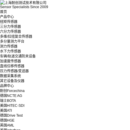
Sensor Specialists Since 2009
首页
产品中心
扭矩传感器
三分力传感器
六分力传感器
多维/拉扭复合传感器
多分量测力平台
测力传感器
水下力传感器
车辆/轨道交通防夹设备
加速度传感器
直线位移传感器
压力传感器/变送器
数据采集系统
其它设备及仪器
品牌中心
耐创Forcechina
德国NCTE AG
瑞士BOTA
美国HITEC-SDI
美国ATI
德国Drive Test
德国HGE
英国AML