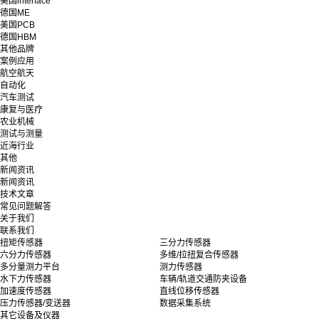
美国interface
德国ME
美国PCB
德国HBM
其他品牌
案例应用
航空航天
自动化
汽车测试
康复与医疗
农业机械
测试与测量
近海行业
其他
新闻资讯
新闻资讯
技术文章
常见问题解答
关于我们
联系我们
扭矩传感器
三分力传感器
六分力传感器
多维/拉扭复合传感器
多分量测力平台
测力传感器
水下力传感器
车辆/轨道交通防夹设备
加速度传感器
直线位移传感器
压力传感器/变送器
数据采集系统
其它设备及仪器