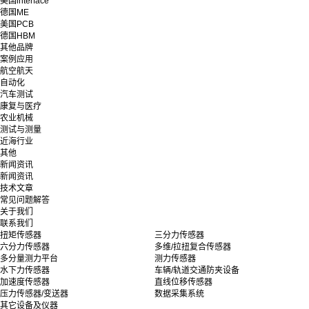
美国interface
德国ME
美国PCB
德国HBM
其他品牌
案例应用
航空航天
自动化
汽车测试
康复与医疗
农业机械
测试与测量
近海行业
其他
新闻资讯
新闻资讯
技术文章
常见问题解答
关于我们
联系我们
扭矩传感器
三分力传感器
六分力传感器
多维/拉扭复合传感器
多分量测力平台
测力传感器
水下力传感器
车辆/轨道交通防夹设备
加速度传感器
直线位移传感器
压力传感器/变送器
数据采集系统
其它设备及仪器