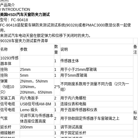
产品简介
/ INTRODUCTION
美国HSDI汽车天窗防夹力测试
型号：FC-90418
FC-90418是配套车辆防夹测试测试系统(90328)或者PMAC3000数显仪表一起使
用，
来测试汽车电动天窗在额定弹力和位移下关闭时的夹力。
90328车窗夹力测试套件清单
数
备
名称
参数
说明
量
注
10293传感
1
传感器主体
器本体
挂钩
25mm
1
用于小于25mm厚玻璃
挂钩
5mm
1
用于5mm厚玻璃
弹簧
2N/mm，5N/mm
不同刚度系数用于测量不同力值（2只为一
（5组10
10N/mm，
2*5
组）
只）
20N/mm，65N/mm
安装工具
内六角扳手
2
用于内六角螺栓
信号电缆
USB信号线AM-BM
1
连接仪表和电脑
信号电缆
Lemo 插头
1
用于连接传感器和仪表
标
可调节其与传感器本
配
气泵
2
用于协助固定传感器于车窗玻璃之上
体连接位置高度
延长杆
200mm
1
调节测试高度
细接触杆
1
用于固定延长杆