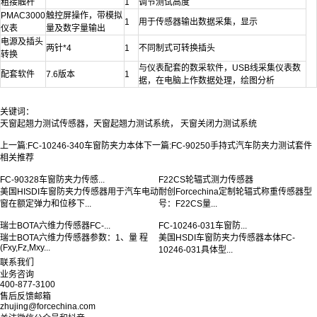
粗接触杆
1
调节测试高度
PMAC3000
触控屏操作，带模拟
1
用于传感器输出数据采集，显示
仪表
量及数字量输出
电源及插头
两针*4
1
不同制式可转换插头
转换
与仪表配套的数采软件，USB线采集仪表数
配套软件
7.6版本
1
据，在电脑上作数据处理，绘图分析
关键词：
天窗起翘力测试传感器，天窗起翘力测试系统， 天窗关闭力测试系统
上一篇:
FC-10246-340车窗防夹力本体
下一篇:
FC-90250手持式汽车防夹力测试套件
相关推荐
FC-90328车窗防夹力传感...
F22CS轮辐式测力传感器
美国HISDI车窗防夹力传感器用于汽车电动
耐创Forcechina定制轮辐式称重传感器型
窗在额定弹力和位移下...
号：F22CS量...
瑞士BOTA六维力传感器FC-...
FC-10246-031车窗防...
瑞士BOTA六维力传感器参数：1、量 程
美国HSDI车窗防夹力传感器本体FC-
(Fxy,Fz,Mxy...
10246-031具体型...
联系我们
业务咨询
400-877-3100
售后反馈邮箱
zhujing@forcechina.com