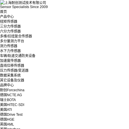
Sensor Specialists Since 2009
首页
产品中心
扭矩传感器
三分力传感器
六分力传感器
多维/拉扭复合传感器
多分量测力平台
测力传感器
水下力传感器
车辆/轨道交通防夹设备
加速度传感器
直线位移传感器
压力传感器/变送器
数据采集系统
其它设备及仪器
品牌中心
耐创Forcechina
德国NCTE AG
瑞士BOTA
美国HITEC-SDI
美国ATI
德国Drive Test
德国HGE
英国AML