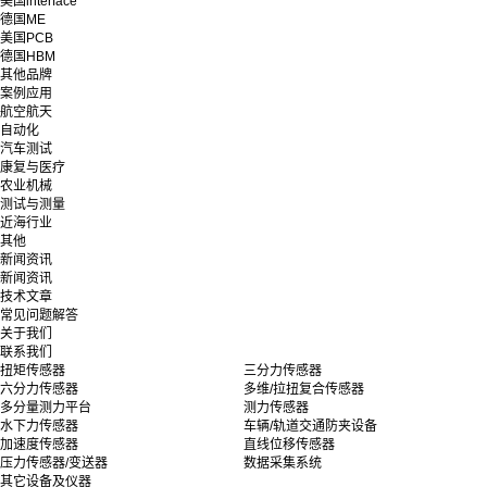
美国interface
德国ME
美国PCB
德国HBM
其他品牌
案例应用
航空航天
自动化
汽车测试
康复与医疗
农业机械
测试与测量
近海行业
其他
新闻资讯
新闻资讯
技术文章
常见问题解答
关于我们
联系我们
扭矩传感器
三分力传感器
六分力传感器
多维/拉扭复合传感器
多分量测力平台
测力传感器
水下力传感器
车辆/轨道交通防夹设备
加速度传感器
直线位移传感器
压力传感器/变送器
数据采集系统
其它设备及仪器