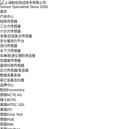
Sensor Specialists Since 2009
首页
产品中心
扭矩传感器
三分力传感器
六分力传感器
多维/拉扭复合传感器
多分量测力平台
测力传感器
水下力传感器
车辆/轨道交通防夹设备
加速度传感器
直线位移传感器
压力传感器/变送器
数据采集系统
其它设备及仪器
品牌中心
耐创Forcechina
德国NCTE AG
瑞士BOTA
美国HITEC-SDI
美国ATI
德国Drive Test
德国HGE
英国AML