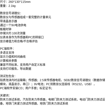
尺寸：260*130*115mm
重量：2.1kg
数显信号调理仪：
数显仪与传感器组成一套完整的计量单元
带液晶显示器
通过一个9V电池供电
板载时钟
存储大约 100次测量
仪表本身作为传感器和PC的转接口
显示峰值力和合格/不合格评估
PC端软件：
多语言支持
显示力值和时间曲线
计算相关参数
兼容不同标准，支持用户自定义标准
支持打印报告，导出数据
测试包包含：
铝质泡沫内衬运输箱；传感器；2.5米传感器电缆，SEB2数显信号调理仪（数据存储
模块，液晶显示，串口）；9V电池；PC到数显仪连接线（RS232，USB），
PC端软件安装CD；用户手册；标定证书；
关键词：
防夹力测试系统，汽车防夹力传感器，电梯门防夹力测试系统，电动门防夹力测试设
备，地铁门夹紧力测试传感器，地铁门防夹力测试系统