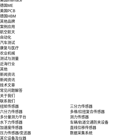
美国interface
德国ME
美国PCB
德国HBM
其他品牌
案例应用
航空航天
自动化
汽车测试
康复与医疗
农业机械
测试与测量
近海行业
其他
新闻资讯
新闻资讯
技术文章
常见问题解答
关于我们
联系我们
扭矩传感器
三分力传感器
六分力传感器
多维/拉扭复合传感器
多分量测力平台
测力传感器
水下力传感器
车辆/轨道交通防夹设备
加速度传感器
直线位移传感器
压力传感器/变送器
数据采集系统
其它设备及仪器