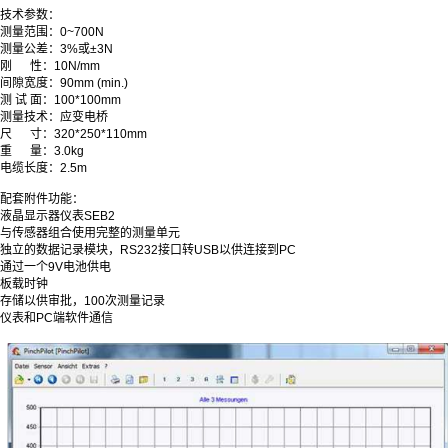
技术参数：
测量范围：0~700N
测量公差：3%或±3N
刚 性：10N/mm
间隙宽度：90mm (min.)
测 试 面：100*100mm
测量技术：应变电桥
尺 寸：320*250*110mm
重 量：3.0kg
电缆长度：2.5m
配套附件功能：
液晶显示器仪表SEB2
与传感器组合使用完整的测量单元
独立的数据记录模块，RS232接口转USB以供连接到PC
通过一个9V电池供电
板载时钟
存储以供审批，100次测量记录
仪表和PC端软件通信