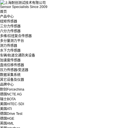
Sensor Specialists Since 2009
首页
产品中心
扭矩传感器
三分力传感器
六分力传感器
多维/拉扭复合传感器
多分量测力平台
测力传感器
水下力传感器
车辆/轨道交通防夹设备
加速度传感器
直线位移传感器
压力传感器/变送器
数据采集系统
其它设备及仪器
品牌中心
耐创Forcechina
德国NCTE AG
瑞士BOTA
美国HITEC-SDI
美国ATI
德国Drive Test
德国HGE
英国AML