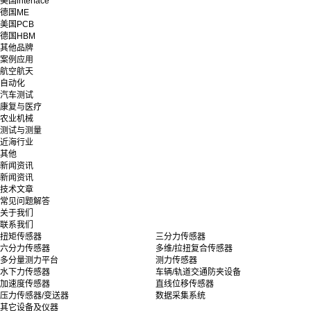
美国interface
德国ME
美国PCB
德国HBM
其他品牌
案例应用
航空航天
自动化
汽车测试
康复与医疗
农业机械
测试与测量
近海行业
其他
新闻资讯
新闻资讯
技术文章
常见问题解答
关于我们
联系我们
扭矩传感器
三分力传感器
六分力传感器
多维/拉扭复合传感器
多分量测力平台
测力传感器
水下力传感器
车辆/轨道交通防夹设备
加速度传感器
直线位移传感器
压力传感器/变送器
数据采集系统
其它设备及仪器