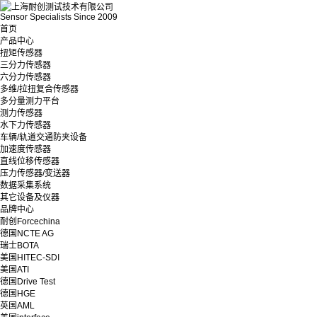
Sensor Specialists Since 2009
首页
产品中心
扭矩传感器
三分力传感器
六分力传感器
多维/拉扭复合传感器
多分量测力平台
测力传感器
水下力传感器
车辆/轨道交通防夹设备
加速度传感器
直线位移传感器
压力传感器/变送器
数据采集系统
其它设备及仪器
品牌中心
耐创Forcechina
德国NCTE AG
瑞士BOTA
美国HITEC-SDI
美国ATI
德国Drive Test
德国HGE
英国AML