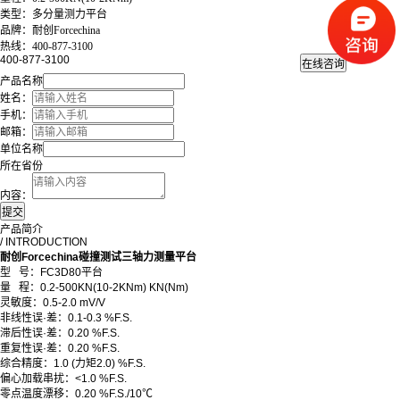
类型：多分量测力平台
品牌：耐创Forcechina
热线：400-877-3100
400-877-3100
产品名称
姓名：
手机：
邮箱：
单位名称
所在省份
内容：
产品简介
/ INTRODUCTION
耐创Forcechina碰撞测试三轴力测量平台
型 号：FC3D80平台
量 程：0.2-500KN(10-2KNm) KN(Nm)
灵敏度
：
0.5-2.0 mV/V
非线性误·差
：
0.1-0.3 %F.S.
滞后性误·差
：
0.20 %F.S.
重复性误·差
：
0.20 %F.S.
综合精度
：
1.0 (力矩2.0) %F.S.
偏心加载串扰
：
<1.0 %F.S.
零点温度漂移
：
0.20 %F.S./10℃