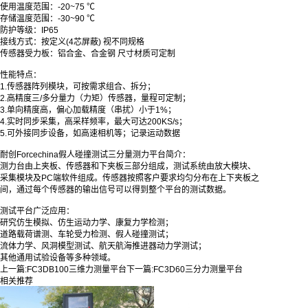
使用温度范围
：
-20~75 ℃
存储温度范围
：
-30~90 ℃
防护等级
：
IP65
接线方式
：
按定义(4芯屏蔽) 视不同规格
传感器受力板
：
铝合金、合金钢 尺寸材质可定制
性能特点：
1.传感器阵列模块，可按需求组合、拆分；
2.高精度三/多分量力（力矩）传感器，量程可定制；
3.单向精度高，偏心加载精度（串扰）小于1%；
4.实时同步采集，高采样频率，最大可达200KS/s；
5.可外接同步设备，如高速相机等；记录运动数据
耐创Forcechina假人碰撞测试三分量测力平台简介：
测力台由上夹板、传感器和下夹板三部分组成，测试系统由放大模块、
采集模块及PC端软件组成。传感器按照客户要求均匀分布在上下夹板之
间，通过每个传感器的输出信号可以得到整个平台的测试数据。
测试平台广泛应用：
研究仿生模拟、仿生运动力学、康复力学检测；
道路载荷谱测、车轮受力检测、假人碰撞测试；
流体力学、风洞模型测试、航天航海推进器动力学测试；
其他通用试验设备等多种领域。
上一篇:
FC3DB100三维力测量平台
下一篇:
FC3D60三分力测量平台
相关推荐