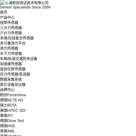
Sensor Specialists Since 2009
首页
产品中心
扭矩传感器
三分力传感器
六分力传感器
多维/拉扭复合传感器
多分量测力平台
测力传感器
水下力传感器
车辆/轨道交通防夹设备
加速度传感器
直线位移传感器
压力传感器/变送器
数据采集系统
其它设备及仪器
品牌中心
耐创Forcechina
德国NCTE AG
瑞士BOTA
美国HITEC-SDI
美国ATI
德国Drive Test
德国HGE
英国AML