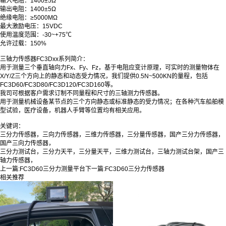
输入电阻：1400±5Ω
输出电阻：1400±5Ω
绝缘电阻：≥5000MΩ
最大激励电压：15VDC
使用温度范围：-30~+75℃
允许过载：150%
三轴力传感器FC3Dxx系列简介：
用于测量三个垂直轴向力Fx、Fy、Fz，基于电阻应变计原理，可实时的测量物体在
X/Y/Z三个方向上的静态和动态受力情况，我们提供0.5N~500KN的量程，包括
FC3D60/FC3D80/FC3D120/FC3D160等。
我司可根据客户需求订制不同量程和尺寸的三轴测力传感器。
用于测量机械设备某节点的三个方向静态或标准静态的受力情况；在各种汽车船舶模
型试验，医疗设备，机器人手臂等位置均有相关应用。
关键词：
三分力传感器，三向力传感器，三维力传感器，三分量传感器，国产三分力传感器，
国产三向力传感器，
三分力测试台，三分力天平，三分量天平，三维力测试台，三轴力测试台架，国产三
轴力传感器，
上一篇:
FC3D60三分力测量平台
下一篇:
FC3D60三分力传感器
相关推荐