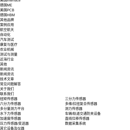
美国interface
德国ME
美国PCB
德国HBM
其他品牌
案例应用
航空航天
自动化
汽车测试
康复与医疗
农业机械
测试与测量
近海行业
其他
新闻资讯
新闻资讯
技术文章
常见问题解答
关于我们
联系我们
扭矩传感器
三分力传感器
六分力传感器
多维/拉扭复合传感器
多分量测力平台
测力传感器
水下力传感器
车辆/轨道交通防夹设备
加速度传感器
直线位移传感器
压力传感器/变送器
数据采集系统
其它设备及仪器