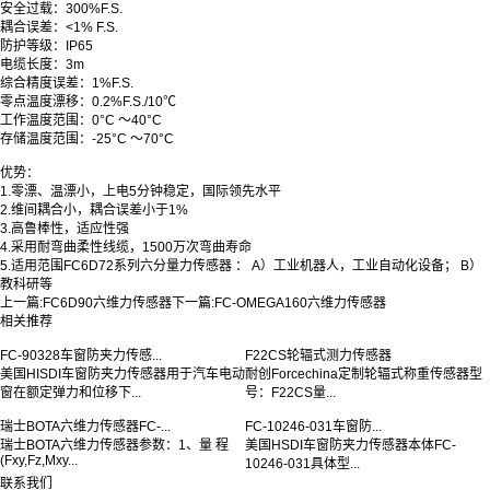
安全过载
：
300%F.S.
耦合误差
：
<1% F.S.
防护等级
：
IP65
电缆长度
：
3m
综合精度误差
：
1%F.S.
零点温度漂移
：
0.2%F.S./10℃
工作温度范围
：
0°C ～40°C
存储温度范围
：
-25°C ～70°C
优势：
1.零漂、温漂小，上电5分钟稳定，国际领先水平
2.维间耦合小，耦合误差小于1%
3.高鲁棒性，适应性强
4.采用耐弯曲柔性线缆，1500万次弯曲寿命
5.适用范围FC6D72系列六分量力传感器 ： A）工业机器人，工业自动化设备； B）
教科研等
上一篇:
FC6D90六维力传感器
下一篇:
FC-OMEGA160六维力传感器
相关推荐
FC-90328车窗防夹力传感...
F22CS轮辐式测力传感器
美国HISDI车窗防夹力传感器用于汽车电动
耐创Forcechina定制轮辐式称重传感器型
窗在额定弹力和位移下...
号：F22CS量...
瑞士BOTA六维力传感器FC-...
FC-10246-031车窗防...
瑞士BOTA六维力传感器参数：1、量 程
美国HSDI车窗防夹力传感器本体FC-
(Fxy,Fz,Mxy...
10246-031具体型...
联系我们