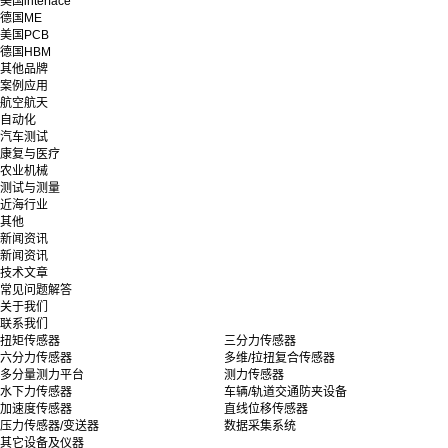
美国interface
德国ME
美国PCB
德国HBM
其他品牌
案例应用
航空航天
自动化
汽车测试
康复与医疗
农业机械
测试与测量
近海行业
其他
新闻资讯
新闻资讯
技术文章
常见问题解答
关于我们
联系我们
扭矩传感器
三分力传感器
六分力传感器
多维/拉扭复合传感器
多分量测力平台
测力传感器
水下力传感器
车辆/轨道交通防夹设备
加速度传感器
直线位移传感器
压力传感器/变送器
数据采集系统
其它设备及仪器