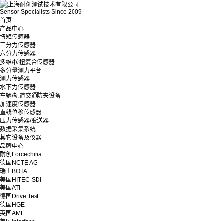
Sensor Specialists Since 2009
首页
产品中心
扭矩传感器
三分力传感器
六分力传感器
多维/拉扭复合传感器
多分量测力平台
测力传感器
水下力传感器
车辆/轨道交通防夹设备
加速度传感器
直线位移传感器
压力传感器/变送器
数据采集系统
其它设备及仪器
品牌中心
耐创Forcechina
德国NCTE AG
瑞士BOTA
美国HITEC-SDI
美国ATI
德国Drive Test
德国HGE
英国AML