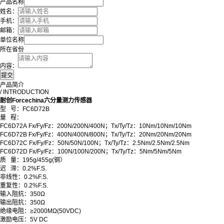
产品名称
姓名：
手机：
邮箱：
单位名称
所在省份
内容：
产品简介
/ INTRODUCTION
耐创Forcechina六分量测力传感器
型
号：FC6D72B
量
程：
FC6D72A Fx/Fy/Fz：200N/200N/400N；Tx/Ty/Tz：10Nm/10Nm/10Nm
FC6D72B Fx/Fy/Fz：400N/400N/800N；Tx/Ty/Tz：20Nm/20Nm/20Nm
FC6D72C Fx/Fy/Fz：50N/50N/100N；Tx/Ty/Tz：2.5Nm/2.5Nm/2.5Nm
FC6D72D Fx/Fy/Fz：100N/100N/200N；Tx/Ty/Tz：5Nm/5Nm/5Nm
质 量：195g/455g(钢）
迟 滞
：
0.2%F.S.
非线性
：
0.2%F.S.
重复性
：
0.2%F.S.
输入阻抗
：
350Ω
输出阻抗
：
350Ω
绝缘电阻
：
≥2000MΩ(50VDC)
激励电压
：
5V DC