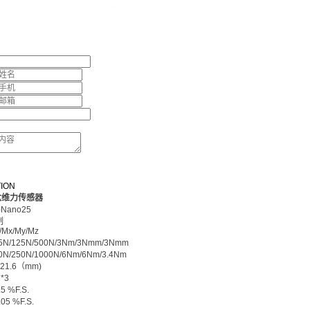
TION
六维力传感器
-
Nano25
制
Mx/My/Mz
25N/125N/500N/3Nm/3Nmm/3Nmm
0N/250N/1000N/6Nm/6Nm/3.4Nm
1.6（mm)
*3
.5 %F.S.
.05 %F.S.