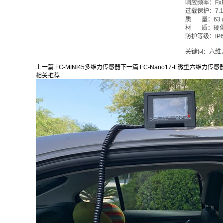
响应频率
：
Fx
过载保护
：
7.1
质 量
：
63 
材 质
：
硬
防护等级
：
I
关键词：六维
上一篇:
FC-MINI45多维力传感器
下一篇:
FC-Nano17-E微型六维力传感
相关推荐