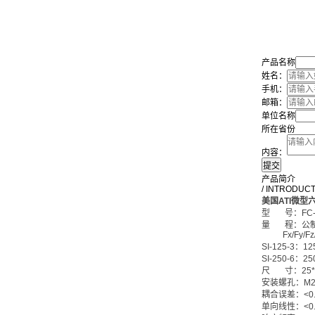
产品名称
姓名：
手机：
邮箱：
单位名称
所在省份
内容：
产品简介
/ INTRODUC
美国ATI微型
型
号：FC
量
程：公
Fx/Fy/Fz/
SI-125-3：1
SI-250-6：25
尺 寸：25*2
安装螺孔
：
M2
耦合误差
：
<0
单向线性
：
<0