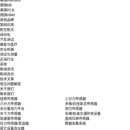
美国interface
德国ME
美国PCB
德国HBM
其他品牌
案例应用
航空航天
自动化
汽车测试
康复与医疗
农业机械
测试与测量
近海行业
其他
新闻资讯
新闻资讯
技术文章
常见问题解答
关于我们
联系我们
扭矩传感器
三分力传感器
六分力传感器
多维/拉扭复合传感器
多分量测力平台
测力传感器
水下力传感器
车辆/轨道交通防夹设备
加速度传感器
直线位移传感器
压力传感器/变送器
数据采集系统
其它设备及仪器