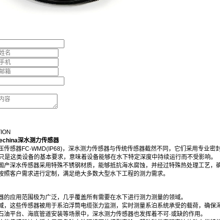
TION
echina深水测力传感器
压传感器FC-WMD(IP68)，深水测力传感器与传统传感器截然不同，它们采用专业
等级只是这类设备的基本要求，意味着设备能够在水下特定深度中持续运行而不受影响。
国产深水传感器采用特殊不锈钢材质，能够抵抗海水腐蚀，并经过特殊热处理工艺，
按照客户需求进行定制，满足绝大多数大型水下工程的测力需求。
器的应用范围极为广泛，几乎覆盖所有需要在水下进行测力测量的领域。
域，这些传感器被用于系泊浮筒电缆张力监测，实时测量系泊系统承受的载荷，确保
石油平台、海底管道安装等场景中，深水测力传感器也发挥着不可·或缺的作用。