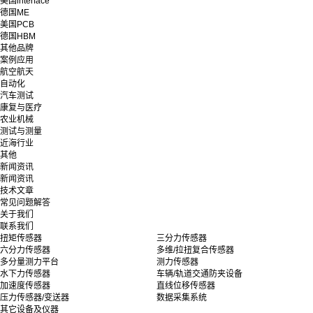
美国interface
德国ME
美国PCB
德国HBM
其他品牌
案例应用
航空航天
自动化
汽车测试
康复与医疗
农业机械
测试与测量
近海行业
其他
新闻资讯
新闻资讯
技术文章
常见问题解答
关于我们
联系我们
扭矩传感器
三分力传感器
六分力传感器
多维/拉扭复合传感器
多分量测力平台
测力传感器
水下力传感器
车辆/轨道交通防夹设备
加速度传感器
直线位移传感器
压力传感器/变送器
数据采集系统
其它设备及仪器