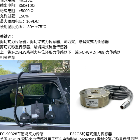
输入电阻：405±5Ω
输出电阻：350±10Ω
绝缘电阻：≥5000 Ω
允许过载：150%
最大激励电压：10VDC
使用温度范围：-30～+75℃
关键词：
剪切式力传感器，剪切梁式力传感器，测力梁，悬臂梁式力传感器
剪切式称重传感器，悬臂梁式称重传感器
上一篇:
FCS-LW系列大吨位环形力传感器
下一篇:
FC-WMD(IP68)力传感器
相关推荐
FC-90328车窗防夹力传感...
F22CS轮辐式测力传感器
美国HISDI车窗防夹力传感器用于汽车电动
耐创Forcechina定制轮辐式称重传感器型