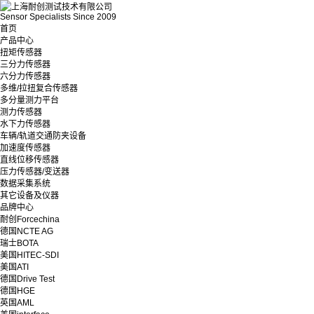
Sensor Specialists Since 2009
首页
产品中心
扭矩传感器
三分力传感器
六分力传感器
多维/拉扭复合传感器
多分量测力平台
测力传感器
水下力传感器
车辆/轨道交通防夹设备
加速度传感器
直线位移传感器
压力传感器/变送器
数据采集系统
其它设备及仪器
品牌中心
耐创Forcechina
德国NCTE AG
瑞士BOTA
美国HITEC-SDI
美国ATI
德国Drive Test
德国HGE
英国AML