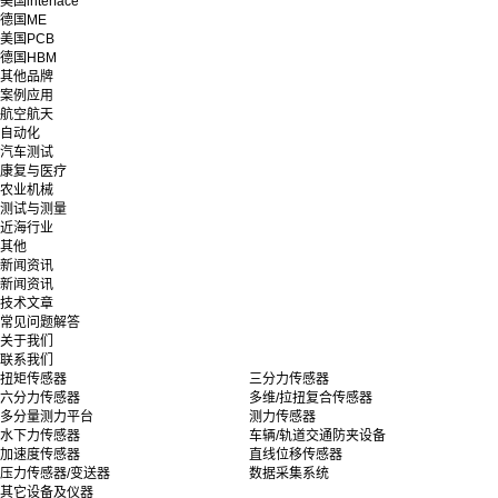
美国interface
德国ME
美国PCB
德国HBM
其他品牌
案例应用
航空航天
自动化
汽车测试
康复与医疗
农业机械
测试与测量
近海行业
其他
新闻资讯
新闻资讯
技术文章
常见问题解答
关于我们
联系我们
扭矩传感器
三分力传感器
六分力传感器
多维/拉扭复合传感器
多分量测力平台
测力传感器
水下力传感器
车辆/轨道交通防夹设备
加速度传感器
直线位移传感器
压力传感器/变送器
数据采集系统
其它设备及仪器