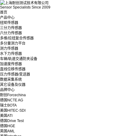
Sensor Specialists Since 2009
首页
产品中心
扭矩传感器
三分力传感器
六分力传感器
多维/拉扭复合传感器
多分量测力平台
测力传感器
水下力传感器
车辆/轨道交通防夹设备
加速度传感器
直线位移传感器
压力传感器/变送器
数据采集系统
其它设备及仪器
品牌中心
耐创Forcechina
德国NCTE AG
瑞士BOTA
美国HITEC-SDI
美国ATI
德国Drive Test
德国HGE
英国AML