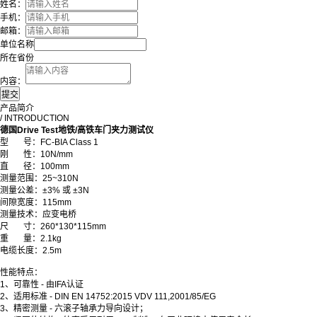
姓名：
手机：
邮箱：
单位名称
所在省份
内容：
产品简介
/ INTRODUCTION
德国Drive Test地铁/高铁车门夹力测试仪
型 号：FC-BIA Class 1
刚 性
：
10N/mm
直 径
：
100mm
测量范围
：
25~310N
测量公差
：
±3% 或 ±3N
间隙宽度
：
115mm
测量技术
：
应变电桥
尺 寸
：
260*130*115mm
重 量：2.1kg
电缆长度
：
2.5m
性能特点：
1、可靠性 - 由IFA认证
2、适用标准 - DIN EN 14752:2015 VDV 111,2001/85/EG
3、精密测量 - 六滚子轴承力导向设计；