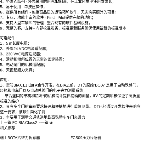
4、坚固的结构 - 外壳采用耐用POM制造，在工业环境中使用寿命长；
5、易于使用 - 单按钮操作；
6、提供所有组件 - 包括高品质的运输箱和软件，无需购买额外的项目；
7、专业，功能丰富的软件 - Pinch Pilot提供完整的功能；
8、支持大型车辆库的管理 - 整合现有的软件基础设施；
9、完整的客户支持 - 内部校准服务，标准更新服务确保使用最新的标准版本
可选配件：
1、5 m长度电缆；
2、外部24 VDC电源适配器；
3、230 VAC电源适配器;
4、滑动和倾斜位置的天窗的固定装置；
5、电动尾门的机械适配器；
6、天窗起翘力夹具；
应用：
1、型号BIA CL1,由IFA合作开发，在BIA之前，DT的原始"BGIA" 是用于自动铁路门，
轻轨和电车门以及自动总线门的电子夹力测量系统，
结合坚固的结构和精密*的机械设计提供精确的测量，IFA的定期审核保证了高质量
标准的维护
2、具有多个门的车辆要求快速和便捷地进行重复测量。 DT已经通过开发软件来响应
这一要求，该软件简化了测
3、主要用于测量交通轨道地铁高铁动车车门夹紧力
上一篇:
FC-BIA Class2
下一篇:
无
相关推荐
瑞士BOTA六维力传感器...
FCS09压力传感器