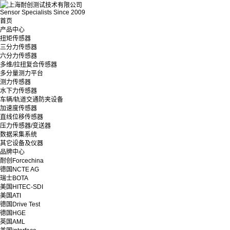
Sensor Specialists Since 2009
首页
产品中心
扭矩传感器
三分力传感器
六分力传感器
多维/拉扭复合传感器
多分量测力平台
测力传感器
水下力传感器
车辆/轨道交通防夹设备
加速度传感器
直线位移传感器
压力传感器/变送器
数据采集系统
其它设备及仪器
品牌中心
耐创Forcechina
德国NCTE AG
瑞士BOTA
美国HITEC-SDI
美国ATI
德国Drive Test
德国HGE
英国AML