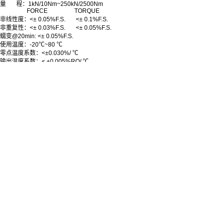
量 程：1kN/10Nm~250kN/2500Nm
FORCE TORQUE
非线性度：<± 0.05%F.S. <± 0.1%F.S.
非重复性：<± 0.03%F.S. <± 0.05%F.S.
蠕变@20min: <± 0.05%F.S.
使用温度：-20℃~80 ℃
零点温度系数
：
<±0.030%/ ℃
输出温度系数：< ±0.005%RO/ ℃
输出灵敏度
：
1.5~3.0mV/V
激励电压
：
最大15Vdc 推荐 10Vdc
桥路电阻
：
400Ω/350Ω
零点平衡
：
±1.0%F.S.
绝缘电阻
：
>500MΩ
标
定
：
Compression&Tension
过载保护：±150%F.S.
材
质：不锈钢
防护等级：IP65
特点：
1、应用测量力和扭矩传感器测量顺时针；
2、逆时针方向的扭转和轴向载荷以及拉伸/压缩，串扰非常低；
3、发布于个案研究,潜水和水下,海底和海上,转矩标记的绿色能源,潮汐涡轮机测试。
关键词：
拉扭复合传感器，拉扭传感器，力/力矩传感器，二维力传感器，二轴力传感器
上一篇:
无
下一篇:
无
相关推荐