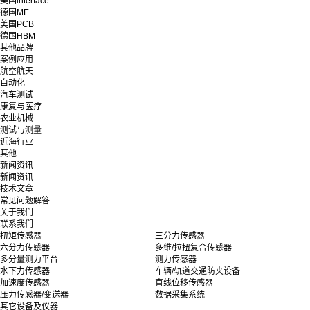
美国interface
德国ME
美国PCB
德国HBM
其他品牌
案例应用
航空航天
自动化
汽车测试
康复与医疗
农业机械
测试与测量
近海行业
其他
新闻资讯
新闻资讯
技术文章
常见问题解答
关于我们
联系我们
扭矩传感器
三分力传感器
六分力传感器
多维/拉扭复合传感器
多分量测力平台
测力传感器
水下力传感器
车辆/轨道交通防夹设备
加速度传感器
直线位移传感器
压力传感器/变送器
数据采集系统
其它设备及仪器