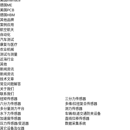
美国interface
德国ME
美国PCB
德国HBM
其他品牌
案例应用
航空航天
自动化
汽车测试
康复与医疗
农业机械
测试与测量
近海行业
其他
新闻资讯
新闻资讯
技术文章
常见问题解答
关于我们
联系我们
扭矩传感器
三分力传感器
六分力传感器
多维/拉扭复合传感器
多分量测力平台
测力传感器
水下力传感器
车辆/轨道交通防夹设备
加速度传感器
直线位移传感器
压力传感器/变送器
数据采集系统
其它设备及仪器