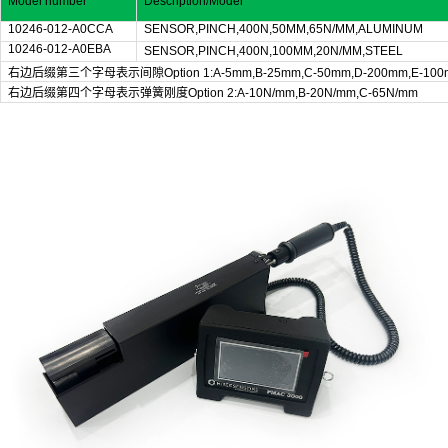
Model number
Description/Model
10246-012-A0CCA
SENSOR,PINCH,400N,50MM,65N/MM,ALUMINUM
10246-012-A0EBA
SENSOR,PINCH,400N,100MM,20N/MM,STEEL
右边后缀第三个字母表示间隙Option 1:A-5mm,B-25mm,C-50mm,D-200mm,E-100
右边后缀第四个字母表示弹簧刚度Option 2:A-10N/mm,B-20N/mm,C-65N/mm