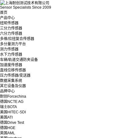
Sensor Specialists Since 2009
首页
产品中心
扭矩传感器
三分力传感器
六分力传感器
多维/拉扭复合传感器
多分量测力平台
测力传感器
水下力传感器
车辆/轨道交通防夹设备
加速度传感器
直线位移传感器
压力传感器/变送器
数据采集系统
其它设备及仪器
品牌中心
耐创Forcechina
德国NCTE AG
瑞士BOTA
美国HITEC-SDI
美国ATI
德国Drive Test
德国HGE
英国AML