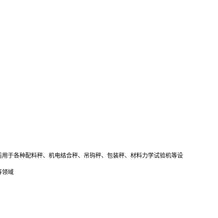
，适用于各种配料秤、机电结合秤、吊钩秤、包装秤、材料力学试验机等设
等领域