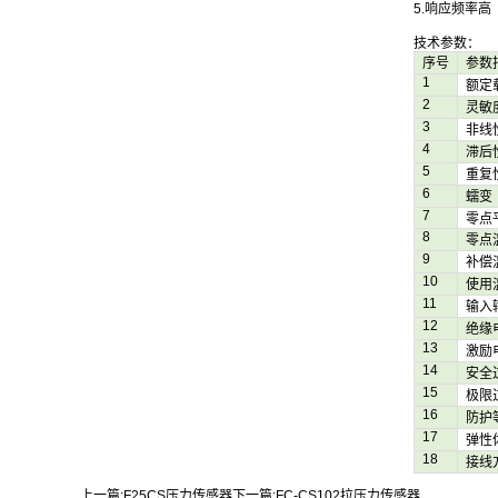
5.响应频率高
技术参数：
序号
参数
1
额定
2
灵敏
3
非线
4
滞后
5
重复
6
蠕变（
7
零点
8
零点
9
补偿
10
使用
11
输入
12
绝缘
13
激励
14
安全
15
极限
16
防护
17
弹性
18
接线
上一篇:
F25CS压力传感器
下一篇:
FC-CS102拉压力传感器