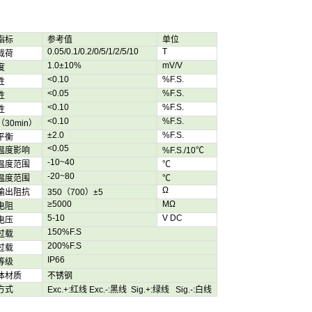
指标
参考值
单位
0.05/0.1/0.2/0/5/1/2/5/10
T
载荷
1.0±10%
mV/V
度
<0.10
%F.S.
性
<0.05
%F.S.
性
<0.10
%F.S.
性
<0.10
%F.S.
30min）
±2.0
%F.S.
平衡
<0.05
温度影响
%F.S./10℃
-10~40
温度范围
℃
-20~80
温度范围
℃
Ω
输出阻抗
350（700）±5
≥5000
MΩ
电阻
5-10
V DC
电压
150%F.S
过载
200%F.S
过载
IP66
等级
体材质
不锈钢
方式
Exc.+:红线 Exc.-:黑线 Sig.+:绿线 Sig.-:白线