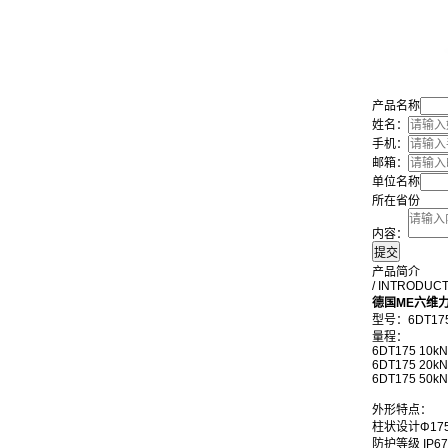
产品名称
姓名：
手机：
邮箱：
单位名称
所在省份
内容：
产品简介
/ INTRODUC
德国ME六维
型号：6DT17
量程： FX/k
6DT175
10kN
6DT175 20k
6DT175 50k
外形特点：
柱状设计Φ175
防护等级 IP