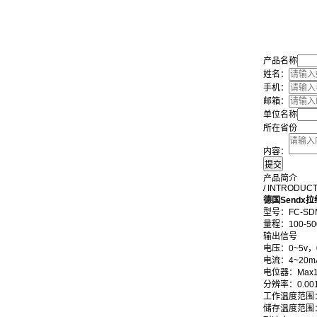
产品名称
姓名：
手机：
邮箱：
单位名称
所在省份
内容：
产品简介
/ INTRODUC
德国Sendx
型号：FC-SD
量程：100-5
输出信号
电压：0~5v，0
电流：4~20m
电位器：Max1
分辨率：0.00
工作温度范围：
储存温度范围：