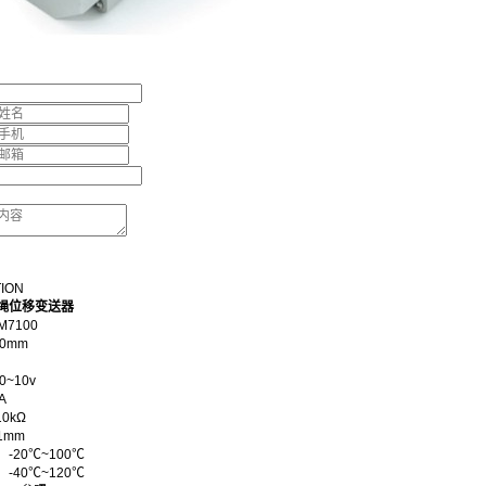
TION
拉绳位移变送器
M7100
00mm
~10v
A
0kΩ
1mm
-20℃~100℃
-40℃~120℃