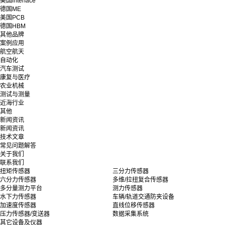
美国interface
德国ME
美国PCB
德国HBM
其他品牌
案例应用
航空航天
自动化
汽车测试
康复与医疗
农业机械
测试与测量
近海行业
其他
新闻资讯
新闻资讯
技术文章
常见问题解答
关于我们
联系我们
扭矩传感器
三分力传感器
六分力传感器
多维/拉扭复合传感器
多分量测力平台
测力传感器
水下力传感器
车辆/轨道交通防夹设备
加速度传感器
直线位移传感器
压力传感器/变送器
数据采集系统
其它设备及仪器