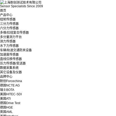
Sensor Specialists Since 2009
首页
产品中心
扭矩传感器
三分力传感器
六分力传感器
多维/拉扭复合传感器
多分量测力平台
测力传感器
水下力传感器
车辆/轨道交通防夹设备
加速度传感器
直线位移传感器
压力传感器/变送器
数据采集系统
其它设备及仪器
品牌中心
耐创Forcechina
德国NCTE AG
瑞士BOTA
美国HITEC-SDI
美国ATI
德国Drive Test
德国HGE
英国AML