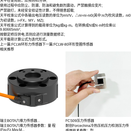
天平在使用前，应预热40分钟;
使用过程中应防尘、防潮、防油和避免剧烈震动，严禁触摸应变片;
严禁敲打，未经安全验证性计算，不得随意超载;
天平校准公式中各输出电压读数的单位为mV/V，△ni=ni-ni0(其中:ni为吹风读数，ni0
为初读数，i=FX，MY，MZ);
天平校准公式计算得到的载荷单位为kg或kg·m。在转换成N或N·m时应乘以
9.80665m/s²;
按额定桥压供电,否则应进行测量数据修正;
天平载荷计算公式为迭代形式。
上一篇:
FCLW环形力传感器
下一篇:
FCLW-80环形垫圈传感器
相关推荐
瑞士BOTA六维力传感器...
FCS09压力传感器
瑞士BOTA六维力传感器参数：量 程
耐创Forcechina冷热压机压力检测压力传
(Fxy,Fz,Mxy,M...
感器技术参数：型...