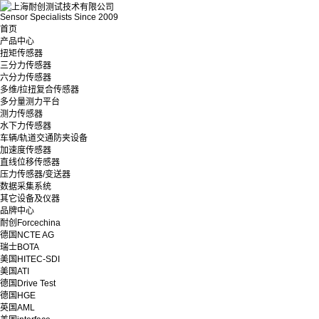
Sensor Specialists Since 2009
首页
产品中心
扭矩传感器
三分力传感器
六分力传感器
多维/拉扭复合传感器
多分量测力平台
测力传感器
水下力传感器
车辆/轨道交通防夹设备
加速度传感器
直线位移传感器
压力传感器/变送器
数据采集系统
其它设备及仪器
品牌中心
耐创Forcechina
德国NCTE AG
瑞士BOTA
美国HITEC-SDI
美国ATI
德国Drive Test
德国HGE
英国AML