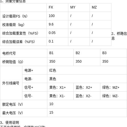
1、测量分量信息
FX
MY
MZ
100
/
/
设计载荷FS（N）
9.6
/
/
校准载荷（kg）
0.05
/
/
综合加载重复性（%FS）
2、桥路信
息
0.1
/
/
综合加载误差（%FS）
B1
B2
B3
电桥代号
350
350
350
桥臂阻值（Ω）
电源+
红色
电源-
黑色
外引线编号
信号+
黄色：X1+
蓝色：X2+
绿色：MZ+
信号-
黄色：X1-
蓝色：X2-
绿色：MZ-
10
额定电压（V）
15
最大电压（V）
3、使用说明