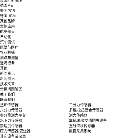
美国interface
德国ME
美国PCB
德国HBM
其他品牌
案例应用
航空航天
自动化
汽车测试
康复与医疗
农业机械
测试与测量
近海行业
其他
新闻资讯
新闻资讯
技术文章
常见问题解答
关于我们
联系我们
扭矩传感器
三分力传感器
六分力传感器
多维/拉扭复合传感器
多分量测力平台
测力传感器
水下力传感器
车辆/轨道交通防夹设备
加速度传感器
直线位移传感器
压力传感器/变送器
数据采集系统
其它设备及仪器