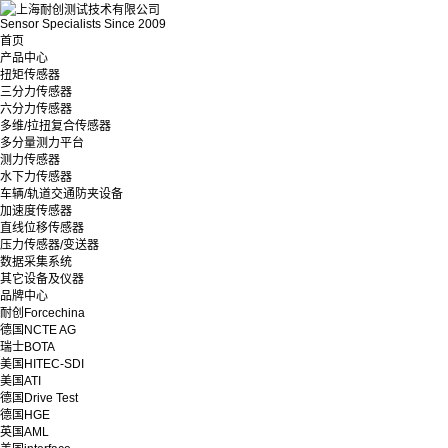
Sensor Specialists Since 2009
首页
产品中心
扭矩传感器
三分力传感器
六分力传感器
多维/拉扭复合传感器
多分量测力平台
测力传感器
水下力传感器
车辆/轨道交通防夹设备
加速度传感器
直线位移传感器
压力传感器/变送器
数据采集系统
其它设备及仪器
品牌中心
耐创Forcechina
德国NCTE AG
瑞士BOTA
美国HITEC-SDI
美国ATI
德国Drive Test
德国HGE
英国AML