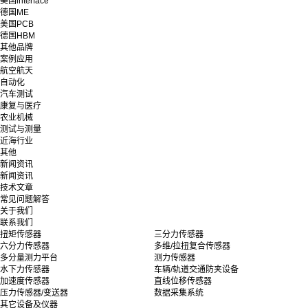
美国interface
德国ME
美国PCB
德国HBM
其他品牌
案例应用
航空航天
自动化
汽车测试
康复与医疗
农业机械
测试与测量
近海行业
其他
新闻资讯
新闻资讯
技术文章
常见问题解答
关于我们
联系我们
扭矩传感器
三分力传感器
六分力传感器
多维/拉扭复合传感器
多分量测力平台
测力传感器
水下力传感器
车辆/轨道交通防夹设备
加速度传感器
直线位移传感器
压力传感器/变送器
数据采集系统
其它设备及仪器