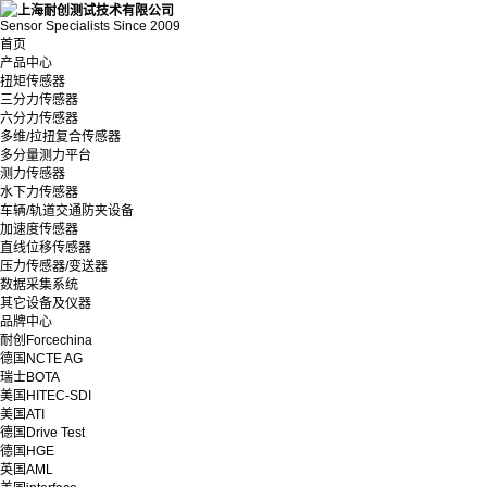
Sensor Specialists Since 2009
首页
产品中心
扭矩传感器
三分力传感器
六分力传感器
多维/拉扭复合传感器
多分量测力平台
测力传感器
水下力传感器
车辆/轨道交通防夹设备
加速度传感器
直线位移传感器
压力传感器/变送器
数据采集系统
其它设备及仪器
品牌中心
耐创Forcechina
德国NCTE AG
瑞士BOTA
美国HITEC-SDI
美国ATI
德国Drive Test
德国HGE
英国AML