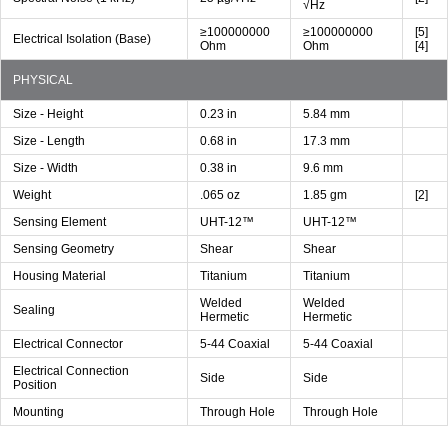
√Hz
≥100000000
≥100000000
[5]
Electrical Isolation (Base)
Ohm
Ohm
[4]
PHYSICAL
Size - Height
0.23 in
5.84 mm
Size - Length
0.68 in
17.3 mm
Size - Width
0.38 in
9.6 mm
Weight
.065 oz
1.85 gm
[2]
Sensing Element
UHT-12™
UHT-12™
Sensing Geometry
Shear
Shear
Housing Material
Titanium
Titanium
Welded
Welded
Sealing
Hermetic
Hermetic
Electrical Connector
5-44 Coaxial
5-44 Coaxial
Electrical Connection
Side
Side
Position
Mounting
Through Hole
Through Hole