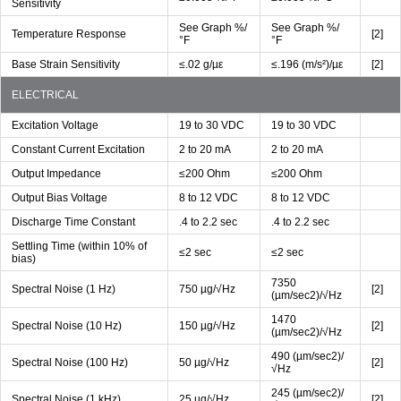
Sensitivity
See Graph %/
See Graph %/
Temperature Response
[2]
°F
°F
Base Strain Sensitivity
≤.02 g/µε
≤.196 (m/s²)/µε
[2]
ELECTRICAL
Excitation Voltage
19 to 30 VDC
19 to 30 VDC
Constant Current Excitation
2 to 20 mA
2 to 20 mA
Output Impedance
≤200 Ohm
≤200 Ohm
Output Bias Voltage
8 to 12 VDC
8 to 12 VDC
Discharge Time Constant
.4 to 2.2 sec
.4 to 2.2 sec
Settling Time (within 10% of
≤2 sec
≤2 sec
bias)
7350
Spectral Noise (1 Hz)
750 µg/√Hz
[2]
(µm/sec2)/√Hz
1470
Spectral Noise (10 Hz)
150 µg/√Hz
[2]
(µm/sec2)/√Hz
490 (µm/sec2)/
Spectral Noise (100 Hz)
50 µg/√Hz
[2]
√Hz
245 (µm/sec2)/
Spectral Noise (1 kHz)
25 µg/√Hz
[2]