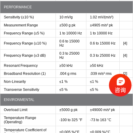
PERFORMANCE
Sensitivity (±10 %)
10 mV/g
1.02 mV/(m/s²)
Measurement Range
±500 g pk
±4905 m/s² pk
Frequency Range (±5 %)
1 to 10000 Hz
1 to 10000 Hz
0.6 to 15000
Frequency Range (±10 %)
0.6 to 15000 Hz
[4]
Hz
0.3 to 25000
Frequency Range (±3 dB)
0.3 to 25000 Hz
[4]
Hz
Resonant Frequency
≥50 kHz
≥50 kHz
Broadband Resolution (1)
.004 g rms
.039 m/s² rms
[2]
Non-Linearity
≤1 %
≤1 %
[1]
Transverse Sensitivity
≤5 %
≤5 %
[3]
ENVIRONMENTAL
Overload Limit
±5000 g pk
±49000 m/s² pk
Temperature Range
-100 to 325 °F
-73 to 163 °C
(Operating)
Temperature Coefficient of
≤0.005 %/°F
≤0.009 %/°C