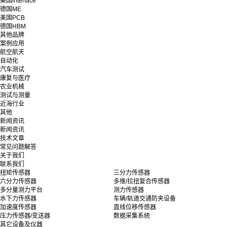
美国interface
德国ME
美国PCB
德国HBM
其他品牌
案例应用
航空航天
自动化
汽车测试
康复与医疗
农业机械
测试与测量
近海行业
其他
新闻资讯
新闻资讯
技术文章
常见问题解答
关于我们
联系我们
扭矩传感器
三分力传感器
六分力传感器
多维/拉扭复合传感器
多分量测力平台
测力传感器
水下力传感器
车辆/轨道交通防夹设备
加速度传感器
直线位移传感器
压力传感器/变送器
数据采集系统
其它设备及仪器