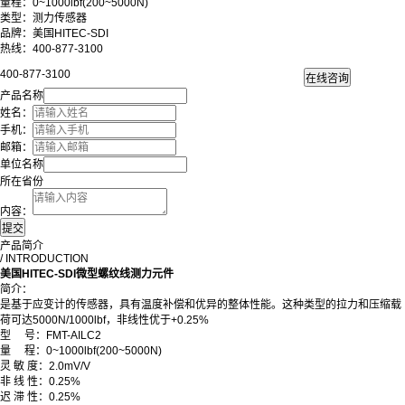
量程：0~1000lbf(200~5000N)
类型：测力传感器
品牌：美国HITEC-SDI
热线：400-877-3100
400-877-3100
产品名称
姓名：
手机：
邮箱：
单位名称
所在省份
内容：
产品简介
/ INTRODUCTION
美国HITEC-SDI微型螺纹线测力元件
简介：
是基于应变计的传感器，具有温度补偿和优异的整体性能。这种类型的拉力和压缩载
荷可达5000N/1000lbf，非线性优于+0.25%
型 号：FMT-AILC2
量 程：0~1000lbf(200~5000N)
灵 敏 度：2.0mV/V
非 线 性：0.25%
迟 滞 性：0.25%