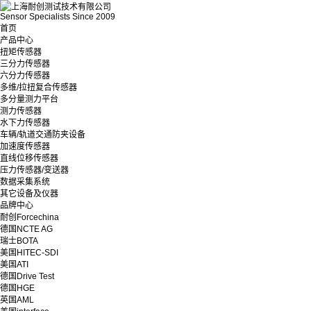
Sensor Specialists Since 2009
首页
产品中心
扭矩传感器
三分力传感器
六分力传感器
多维/拉扭复合传感器
多分量测力平台
测力传感器
水下力传感器
车辆/轨道交通防夹设备
加速度传感器
直线位移传感器
压力传感器/变送器
数据采集系统
其它设备及仪器
品牌中心
耐创Forcechina
德国NCTE AG
瑞士BOTA
美国HITEC-SDI
美国ATI
德国Drive Test
德国HGE
英国AML