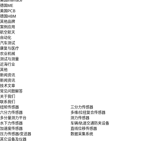
美国interface
德国ME
美国PCB
德国HBM
其他品牌
案例应用
航空航天
自动化
汽车测试
康复与医疗
农业机械
测试与测量
近海行业
其他
新闻资讯
新闻资讯
技术文章
常见问题解答
关于我们
联系我们
扭矩传感器
三分力传感器
六分力传感器
多维/拉扭复合传感器
多分量测力平台
测力传感器
水下力传感器
车辆/轨道交通防夹设备
加速度传感器
直线位移传感器
压力传感器/变送器
数据采集系统
其它设备及仪器