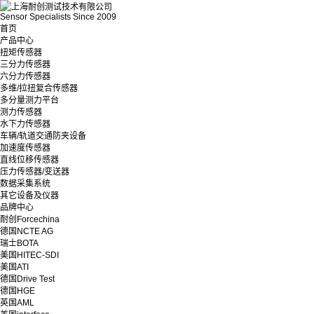
Sensor Specialists Since 2009
首页
产品中心
扭矩传感器
三分力传感器
六分力传感器
多维/拉扭复合传感器
多分量测力平台
测力传感器
水下力传感器
车辆/轨道交通防夹设备
加速度传感器
直线位移传感器
压力传感器/变送器
数据采集系统
其它设备及仪器
品牌中心
耐创Forcechina
德国NCTE AG
瑞士BOTA
美国HITEC-SDI
美国ATI
德国Drive Test
德国HGE
英国AML