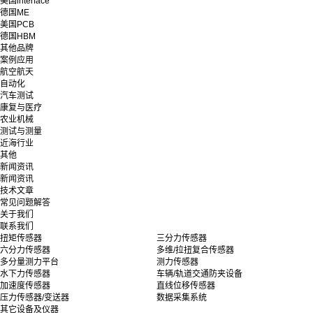
美国interface
德国ME
美国PCB
德国HBM
其他品牌
案例应用
航空航天
自动化
汽车测试
康复与医疗
农业机械
测试与测量
近海行业
其他
新闻资讯
新闻资讯
技术文章
常见问题解答
关于我们
联系我们
扭矩传感器
三分力传感器
六分力传感器
多维/拉扭复合传感器
多分量测力平台
测力传感器
水下力传感器
车辆/轨道交通防夹设备
加速度传感器
直线位移传感器
压力传感器/变送器
数据采集系统
其它设备及仪器