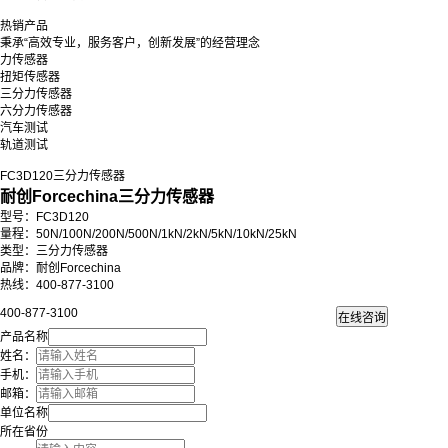
热销产品
秉承“高效专业，服务客户，创新发展”的经营理念
力传感器
扭矩传感器
三分力传感器
六分力传感器
汽车测试
轨道测试
FC3D120三分力传感器
耐创Forcechina三分力传感器
型号：FC3D120
量程：50N/100N/200N
/
500N
/
1kN
/
2kN
/
5kN
/
10kN
/
25kN
类型：三分力传感器
品牌：耐创Forcechina
热线：400-877-3100
400-877-3100
产品名称
姓名：
手机：
邮箱：
单位名称
所在省份