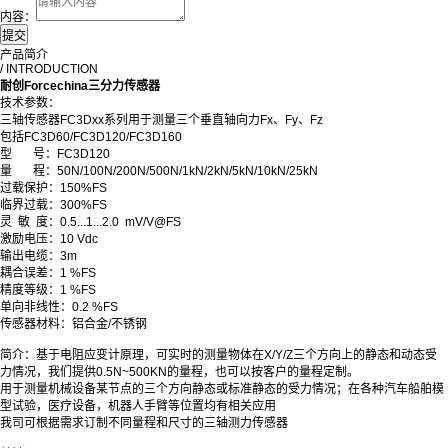
内容：
产品简介
/ INTRODUCTION
耐创Forcechina三分力传感器
技术参数：
三轴传感器FC3Dxx系列用于测量三个垂直轴向力Fx、Fy、Fz
包括FC3D60/FC3D120/FC3D160
型
号：FC3D120
量 程：
50N/100N/200N
/
500N
/
1kN
/
2kN
/
5kN
/
10kN
/
25kN
过载保护：150%FS
临界过载：300%FS
灵 敏 度：0.5...1...2.0 mV/V@FS
激励电压：10 Vdc
输出电缆：3m
耦合误差：1 %FS
精度等级：1 %FS
单向非线性：0.2 %FS
传感器材料：铝合金/不锈钢
简介：基于电阻应变计原理，可实时的测量物体在X/Y/Z三个方向上的静态和动态受
力情况，我们提供0.5N~500KN的量程，也可以按客户的量程定制。
用于测量机械设备某节点的三个方向静态或标准静态的受力情况；在各种汽车船舶模
型试验，医疗设备，机器人手臂等位置均有相关应用
我司可根据需求订制不同量程和尺寸的三轴测力传感器