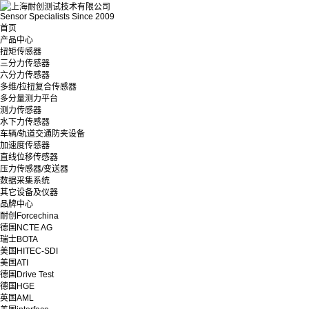
Sensor Specialists Since 2009
首页
产品中心
扭矩传感器
三分力传感器
六分力传感器
多维/拉扭复合传感器
多分量测力平台
测力传感器
水下力传感器
车辆/轨道交通防夹设备
加速度传感器
直线位移传感器
压力传感器/变送器
数据采集系统
其它设备及仪器
品牌中心
耐创Forcechina
德国NCTE AG
瑞士BOTA
美国HITEC-SDI
美国ATI
德国Drive Test
德国HGE
英国AML