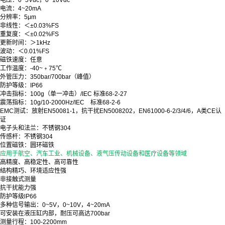
电流：4~20mA
分辨率：5μm
非线性：＜±0.03%FS
重复度：
＜±0.02%FS
更新时间：＞1kHz
波动：＜0.01%FS
磁铁速度：任意
工作温度：-40~﹢75℃
外管压力：350bar/700bar（峰值）
防护等级：IP66
冲击指标：100g（单一冲击）/IEC 标准68-2-27
震荡指标：10g/10-2000Hz/IEC 标准68-2-6
EMC测试：放射EN50081-1，抗干扰EN5008202，EN61000-6-2/3/4/6，A类CE认
证
电子头和法兰：不锈钢304
传感杆：不锈钢304
位置磁铁：圆环磁铁
应用于航空、汽车工业、机械设备、液气压传动设备和医疗设备等领域
高精度、高稳定性、高可靠性
结构精巧、环境适应性强
非接触式测量
抗干扰能力强
防护等级lP66
多种信号输出：0~5V，0~10V，4~20mA
可安装在液压缸内部，耐压可高达700bar
测量行程：100-2200mm