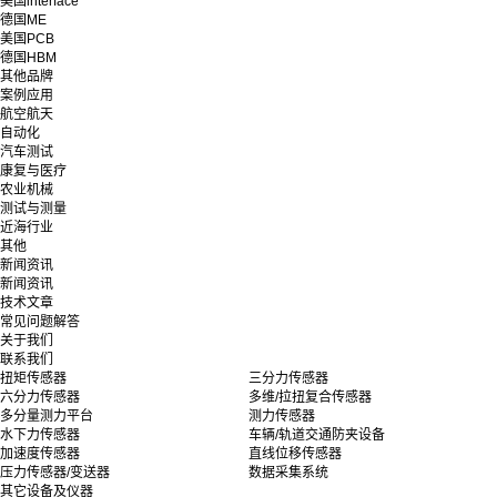
美国interface
德国ME
美国PCB
德国HBM
其他品牌
案例应用
航空航天
自动化
汽车测试
康复与医疗
农业机械
测试与测量
近海行业
其他
新闻资讯
新闻资讯
技术文章
常见问题解答
关于我们
联系我们
扭矩传感器
三分力传感器
六分力传感器
多维/拉扭复合传感器
多分量测力平台
测力传感器
水下力传感器
车辆/轨道交通防夹设备
加速度传感器
直线位移传感器
压力传感器/变送器
数据采集系统
其它设备及仪器