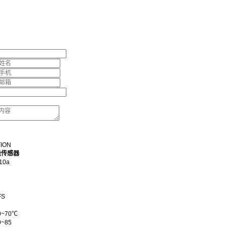
TION
量传感器
10a
FS
~70℃
~85