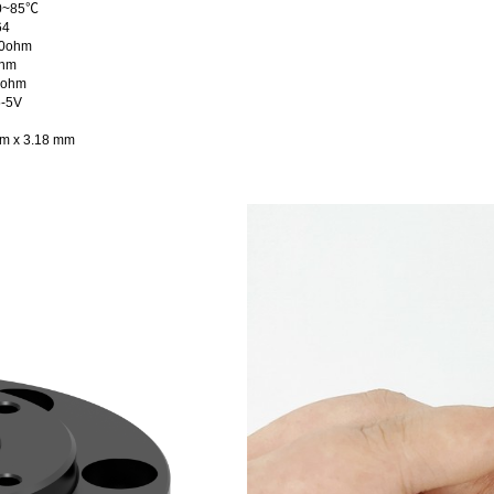
~85℃
4
0ohm
hm
ohm
-5V
 x 3.18 mm