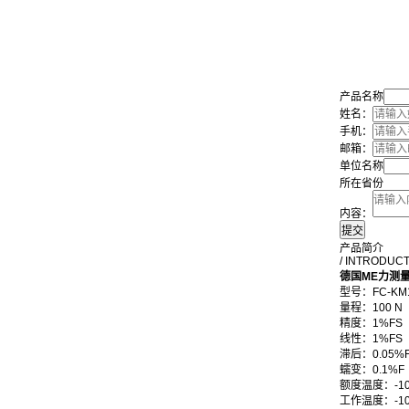
产品名称
姓名：
手机：
邮箱：
单位名称
所在省份
内容：
产品简介
/ INTRODUC
德国ME力测
型号：FC-KM
量程：100 N
精度：1%FS
线性：1%FS
滞后：0.05%
蠕变：0.1%F
额度温度：-10
工作温度：-10