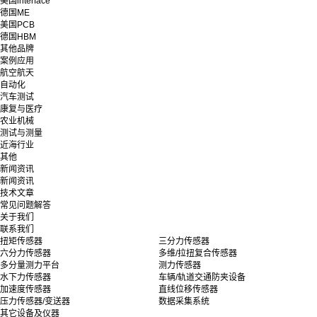
美国interface
德国ME
美国PCB
德国HBM
其他品牌
案例应用
航空航天
自动化
汽车测试
康复与医疗
农业机械
测试与测量
近海行业
其他
新闻资讯
新闻资讯
技术文章
常见问题解答
关于我们
联系我们
扭矩传感器
三分力传感器
六分力传感器
多维/拉扭复合传感器
多分量测力平台
测力传感器
水下力传感器
车辆/轨道交通防夹设备
加速度传感器
直线位移传感器
压力传感器/变送器
数据采集系统
其它设备及仪器