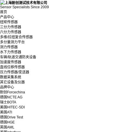
Sensor Specialists Since 2009
首页
产品中心
扭矩传感器
三分力传感器
六分力传感器
多维/拉扭复合传感器
多分量测力平台
测力传感器
水下力传感器
车辆/轨道交通防夹设备
加速度传感器
直线位移传感器
压力传感器/变送器
数据采集系统
其它设备及仪器
品牌中心
耐创Forcechina
德国NCTE AG
瑞士BOTA
美国HITEC-SDI
美国ATI
德国Drive Test
德国HGE
英国AML