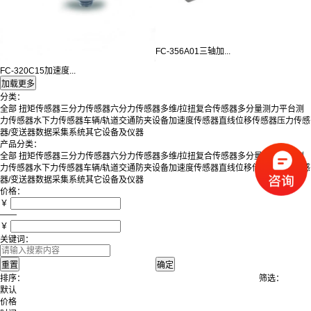
FC-356A01三轴加...
FC-320C15加速度...
分类：
全部
扭矩传感器
三分力传感器
六分力传感器
多维/拉扭复合传感器
多分量测力平台
测
力传感器
水下力传感器
车辆/轨道交通防夹设备
加速度传感器
直线位移传感器
压力传感
器/变送器
数据采集系统
其它设备及仪器
产品分类：
全部
扭矩传感器
三分力传感器
六分力传感器
多维/拉扭复合传感器
多分量测力平台
测
力传感器
水下力传感器
车辆/轨道交通防夹设备
加速度传感器
直线位移传感器
压力传感
器/变送器
数据采集系统
其它设备及仪器
价格：
￥
——
￥
关键词：
排序：
筛选：
默认
价格