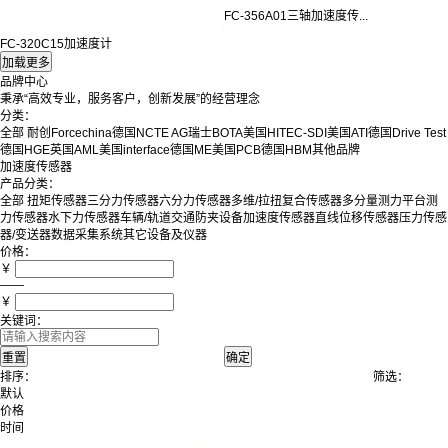
FC-356A01三轴加速度传...
FC-320C15加速度计
品牌中心
秉承“高效专业，服务客户，创新发展”的经营理念
分类：
全部
耐创Forcechina
德国NCTE AG
瑞士BOTA
美国HITEC-SDI
美国ATI
德国Drive Test
德国HGE
英国AML
美国interface
德国ME
美国PCB
德国HBM
其他品牌
加速度传感器
产品分类：
全部
扭矩传感器
三分力传感器
六分力传感器
多维/拉扭复合传感器
多分量测力平台
测
力传感器
水下力传感器
车辆/轨道交通防夹设备
加速度传感器
直线位移传感器
压力传感
器/变送器
数据采集系统
其它设备及仪器
价格：
￥
——
￥
关键词：
排序：
筛选：
默认
价格
时间