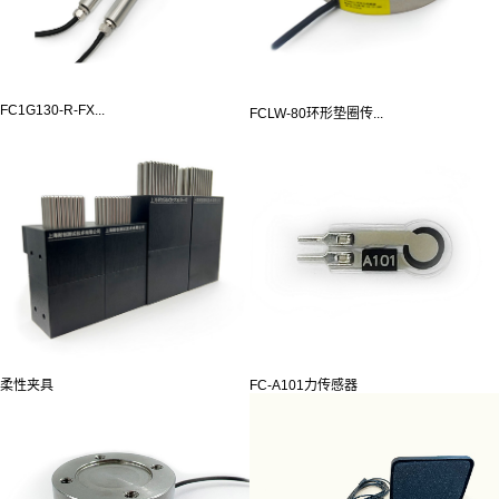
FC1G130-R-FX...
FCLW-80环形垫圈传...
柔性夹具
FC-A101力传感器