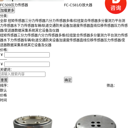
FCS09压力传感器
FC-CS81/D放大器
分类：
全部
扭矩传感器
三分力传感器
六分力传感器
多维/拉扭复合传感器
多分量测力平台
测
力传感器
水下力传感器
车辆/轨道交通防夹设备
加速度传感器
直线位移传感器
压力传感
器/变送器
数据采集系统
其它设备及仪器
扭矩传感器
三分力传感器
六分力传感器
多维/拉扭复合传感器
多分量测力平台
测力传感
器
水下力传感器
车辆/轨道交通防夹设备
加速度传感器
直线位移传感器
压力传感器/变
送器
数据采集系统
其它设备及仪器
价格：
￥
——
￥
关键词：
排序：
筛选：
默认
价格
时间