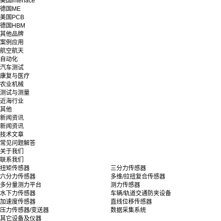
美国interface
德国ME
美国PCB
德国HBM
其他品牌
案例应用
航空航天
自动化
汽车测试
康复与医疗
农业机械
测试与测量
近海行业
其他
新闻资讯
新闻资讯
技术文章
常见问题解答
关于我们
联系我们
扭矩传感器
三分力传感器
六分力传感器
多维/拉扭复合传感器
多分量测力平台
测力传感器
水下力传感器
车辆/轨道交通防夹设备
加速度传感器
直线位移传感器
压力传感器/变送器
数据采集系统
其它设备及仪器