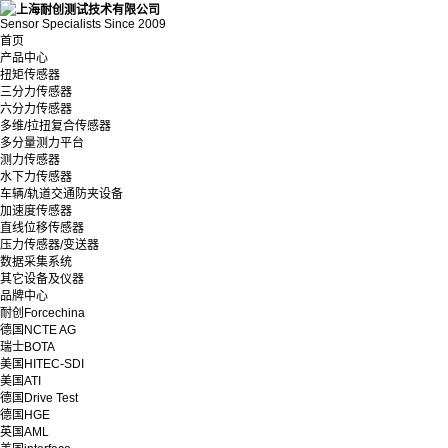
Sensor Specialists Since 2009
首页
产品中心
扭矩传感器
三分力传感器
六分力传感器
多维/拉扭复合传感器
多分量测力平台
测力传感器
水下力传感器
车辆/轨道交通防夹设备
加速度传感器
直线位移传感器
压力传感器/变送器
数据采集系统
其它设备及仪器
品牌中心
耐创Forcechina
德国NCTE AG
瑞士BOTA
美国HITEC-SDI
美国ATI
德国Drive Test
德国HGE
英国AML