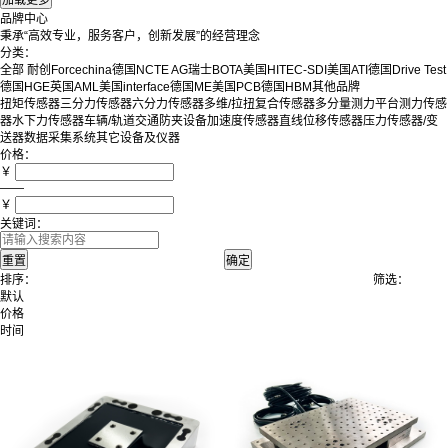
品牌中心
秉承“高效专业，服务客户，创新发展”的经营理念
分类：
全部
耐创Forcechina
德国NCTE AG
瑞士BOTA
美国HITEC-SDI
美国ATI
德国Drive Test
德国HGE
英国AML
美国interface
德国ME
美国PCB
德国HBM
其他品牌
扭矩传感器
三分力传感器
六分力传感器
多维/拉扭复合传感器
多分量测力平台
测力传感
器
水下力传感器
车辆/轨道交通防夹设备
加速度传感器
直线位移传感器
压力传感器/变
送器
数据采集系统
其它设备及仪器
价格：
￥
——
￥
关键词：
排序：
筛选：
默认
价格
时间